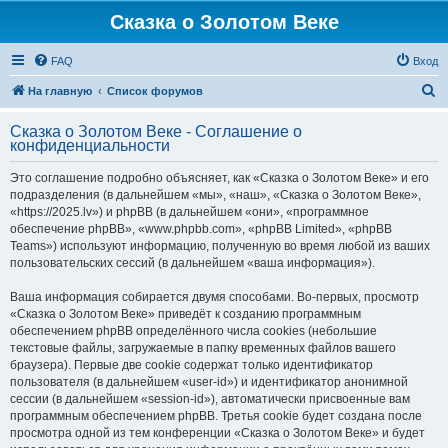
Сказка о Золотом Веке
FAQ
Вход
П
На главную
Список форумов
о
Сказка о Золотом Веке - Соглашение о
и
конфиденциальности
с
Это соглашение подробно объясняет, как «Сказка о Золотом Веке» и его
к
подразделения (в дальнейшем «мы», «наш», «Сказка о Золотом Веке»,
«https://2025.lv») и phpBB (в дальнейшем «они», «программное
обеспечение phpBB», «www.phpbb.com», «phpBB Limited», «phpBB
Teams») используют информацию, полученную во время любой из ваших
пользовательских сессий (в дальнейшем «ваша информация»).
Ваша информация собирается двумя способами. Во-первых, просмотр
«Сказка о Золотом Веке» приведёт к созданию программным
обеспечением phpBB определённого числа cookies (небольшие
текстовые файлы, загружаемые в папку временных файлов вашего
браузера). Первые две cookie содержат только идентификатор
пользователя (в дальнейшем «user-id») и идентификатор анонимной
сессии (в дальнейшем «session-id»), автоматически присвоенные вам
программным обеспечением phpBB. Третья cookie будет создана после
просмотра одной из тем конференции «Сказка о Золотом Веке» и будет