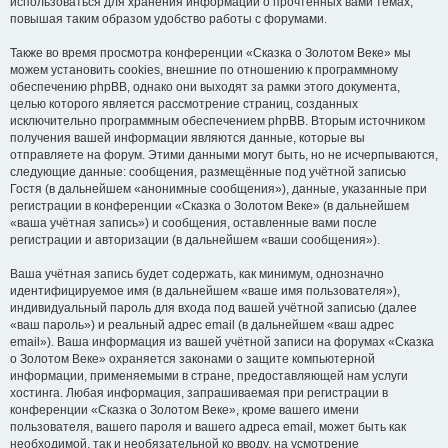
использоваться для хранения информации о прочтённых вами темах,
повышая таким образом удобство работы с форумами.
Также во время просмотра конференции «Сказка о Золотом Веке» мы
можем установить cookies, внешние по отношению к программному
обеспечению phpBB, однако они выходят за рамки этого документа,
целью которого является рассмотрение страниц, созданных
исключительно программным обеспечением phpBB. Вторым источником
получения вашей информации являются данные, которые вы
отправляете на форум. Этими данными могут быть, но не исчерпываются,
следующие данные: сообщения, размещённые под учётной записью
Гостя (в дальнейшем «анонимные сообщения»), данные, указанные при
регистрации в конференции «Сказка о Золотом Веке» (в дальнейшем
«ваша учётная запись») и сообщения, оставленные вами после
регистрации и авторизации (в дальнейшем «ваши сообщения»).
Ваша учётная запись будет содержать, как минимум, однозначно
идентифицируемое имя (в дальнейшем «ваше имя пользователя»),
индивидуальный пароль для входа под вашей учётной записью (далее
«ваш пароль») и реальный адрес email (в дальнейшем «ваш адрес
email»). Ваша информация из вашей учётной записи на форумах «Сказка
о Золотом Веке» охраняется законами о защите компьютерной
информации, применяемыми в стране, предоставляющей нам услуги
хостинга. Любая информация, запрашиваемая при регистрации в
конференции «Сказка о Золотом Веке», кроме вашего имени
пользователя, вашего пароля и вашего адреса email, может быть как
необходимой, так и необязательной ко вводу, на усмотрение