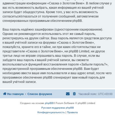
администрации конференции «Сказка о Золотом Веке». В любом случае у
вас есть возможность выбрать, какая информация из вашей учётной
записи будет общедоступна. Кроме того, у вас есть возможность
согласиться/отказаться от получения сообщений, автоматически
сгенерированных программным обеспечением phpBB.
Ваш пароль надёжно зашифрован (односторонним хэшированием).
Однако не рекомендуется использовать этот же самый пароль,
регистрируясь на других сайтах. Ваш пароль является средством доступа
к вашей учётной записи на форумах «Сказка о Золотом Веке»,
пожалуйста, храните его в тайне, ни при каких обстоятельствах ни
представители «Сказка о Золотом Веке», ни phpBB Limited, ни другое
третье лицо не вправе спрашивать ваш пароль. В случае, если вы
забудете ваш пароль к вашей учётной записи, вы сможете
воспользоваться функцией восстановления пароля «Забыли пароль?»,
предусмотренной программным обеспечением phpBB. Вам будет
необходимо ввести ваше имя пользователя и ваш адрес email, после чего
программное обеспечение phpBB сгенерирует вам новый пароль для
вашей учётной записи.
На главную
Список форумов
Часовой пояс:
UTC+03:00
Создано на основе
phpBB
® Forum Software © phpBB Limited
Русская поддержка phpBB
Конфиденциальность
|
Правила