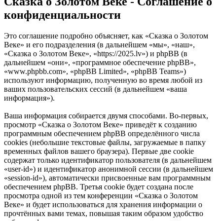
Сказка о Золотом Веке - Соглашение о
конфиденциальности
Это соглашение подробно объясняет, как «Сказка о Золотом
Веке» и его подразделения (в дальнейшем «мы», «наш»,
«Сказка о Золотом Веке», «https://2025.lv») и phpBB (в
дальнейшем «они», «программное обеспечение phpBB»,
«www.phpbb.com», «phpBB Limited», «phpBB Teams»)
используют информацию, полученную во время любой из
ваших пользовательских сессий (в дальнейшем «ваша
информация»).
Ваша информация собирается двумя способами. Во-первых,
просмотр «Сказка о Золотом Веке» приведёт к созданию
программным обеспечением phpBB определённого числа
cookies (небольшие текстовые файлы, загружаемые в папку
временных файлов вашего браузера). Первые две cookie
содержат только идентификатор пользователя (в дальнейшем
«user-id») и идентификатор анонимной сессии (в дальнейшем
«session-id»), автоматически присвоенные вам программным
обеспечением phpBB. Третья cookie будет создана после
просмотра одной из тем конференции «Сказка о Золотом
Веке» и будет использоваться для хранения информации о
прочтённых вами темах, повышая таким образом удобство