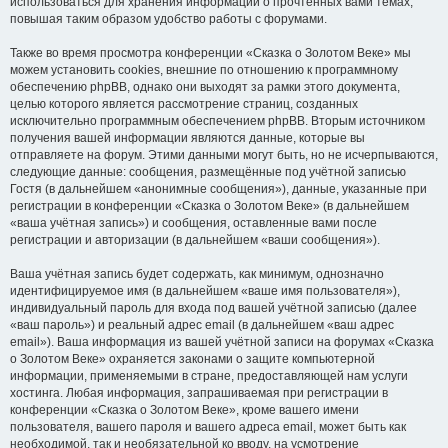
использоваться для хранения информации о прочтённых вами темах,
повышая таким образом удобство работы с форумами.
Также во время просмотра конференции «Сказка о Золотом Веке» мы
можем установить cookies, внешние по отношению к программному
обеспечению phpBB, однако они выходят за рамки этого документа,
целью которого является рассмотрение страниц, созданных
исключительно программным обеспечением phpBB. Вторым источником
получения вашей информации являются данные, которые вы
отправляете на форум. Этими данными могут быть, но не исчерпываются,
следующие данные: сообщения, размещённые под учётной записью
Гостя (в дальнейшем «анонимные сообщения»), данные, указанные при
регистрации в конференции «Сказка о Золотом Веке» (в дальнейшем
«ваша учётная запись») и сообщения, оставленные вами после
регистрации и авторизации (в дальнейшем «ваши сообщения»).
Ваша учётная запись будет содержать, как минимум, однозначно
идентифицируемое имя (в дальнейшем «ваше имя пользователя»),
индивидуальный пароль для входа под вашей учётной записью (далее
«ваш пароль») и реальный адрес email (в дальнейшем «ваш адрес
email»). Ваша информация из вашей учётной записи на форумах «Сказка
о Золотом Веке» охраняется законами о защите компьютерной
информации, применяемыми в стране, предоставляющей нам услуги
хостинга. Любая информация, запрашиваемая при регистрации в
конференции «Сказка о Золотом Веке», кроме вашего имени
пользователя, вашего пароля и вашего адреса email, может быть как
необходимой, так и необязательной ко вводу, на усмотрение