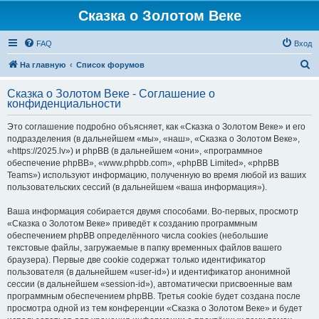
Сказка о Золотом Веке
FAQ
Вход
П
На главную
Список форумов
о
Сказка о Золотом Веке - Соглашение о
и
конфиденциальности
с
Это соглашение подробно объясняет, как «Сказка о Золотом Веке» и его
к
подразделения (в дальнейшем «мы», «наш», «Сказка о Золотом Веке»,
«https://2025.lv») и phpBB (в дальнейшем «они», «программное
обеспечение phpBB», «www.phpbb.com», «phpBB Limited», «phpBB
Teams») используют информацию, полученную во время любой из ваших
пользовательских сессий (в дальнейшем «ваша информация»).
Ваша информация собирается двумя способами. Во-первых, просмотр
«Сказка о Золотом Веке» приведёт к созданию программным
обеспечением phpBB определённого числа cookies (небольшие
текстовые файлы, загружаемые в папку временных файлов вашего
браузера). Первые две cookie содержат только идентификатор
пользователя (в дальнейшем «user-id») и идентификатор анонимной
сессии (в дальнейшем «session-id»), автоматически присвоенные вам
программным обеспечением phpBB. Третья cookie будет создана после
просмотра одной из тем конференции «Сказка о Золотом Веке» и будет