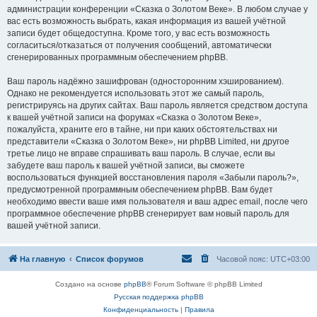
администрации конференции «Сказка о Золотом Веке». В любом случае у
вас есть возможность выбрать, какая информация из вашей учётной
записи будет общедоступна. Кроме того, у вас есть возможность
согласиться/отказаться от получения сообщений, автоматически
сгенерированных программным обеспечением phpBB.
Ваш пароль надёжно зашифрован (односторонним хэшированием).
Однако не рекомендуется использовать этот же самый пароль,
регистрируясь на других сайтах. Ваш пароль является средством доступа
к вашей учётной записи на форумах «Сказка о Золотом Веке»,
пожалуйста, храните его в тайне, ни при каких обстоятельствах ни
представители «Сказка о Золотом Веке», ни phpBB Limited, ни другое
третье лицо не вправе спрашивать ваш пароль. В случае, если вы
забудете ваш пароль к вашей учётной записи, вы сможете
воспользоваться функцией восстановления пароля «Забыли пароль?»,
предусмотренной программным обеспечением phpBB. Вам будет
необходимо ввести ваше имя пользователя и ваш адрес email, после чего
программное обеспечение phpBB сгенерирует вам новый пароль для
вашей учётной записи.
На главную
Список форумов
Часовой пояс:
UTC+03:00
Создано на основе
phpBB
® Forum Software © phpBB Limited
Русская поддержка phpBB
Конфиденциальность
|
Правила