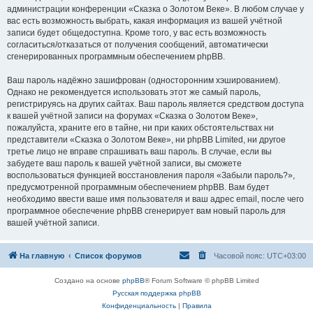
администрации конференции «Сказка о Золотом Веке». В любом случае у
вас есть возможность выбрать, какая информация из вашей учётной
записи будет общедоступна. Кроме того, у вас есть возможность
согласиться/отказаться от получения сообщений, автоматически
сгенерированных программным обеспечением phpBB.
Ваш пароль надёжно зашифрован (односторонним хэшированием).
Однако не рекомендуется использовать этот же самый пароль,
регистрируясь на других сайтах. Ваш пароль является средством доступа
к вашей учётной записи на форумах «Сказка о Золотом Веке»,
пожалуйста, храните его в тайне, ни при каких обстоятельствах ни
представители «Сказка о Золотом Веке», ни phpBB Limited, ни другое
третье лицо не вправе спрашивать ваш пароль. В случае, если вы
забудете ваш пароль к вашей учётной записи, вы сможете
воспользоваться функцией восстановления пароля «Забыли пароль?»,
предусмотренной программным обеспечением phpBB. Вам будет
необходимо ввести ваше имя пользователя и ваш адрес email, после чего
программное обеспечение phpBB сгенерирует вам новый пароль для
вашей учётной записи.
На главную
Список форумов
Часовой пояс:
UTC+03:00
Создано на основе
phpBB
® Forum Software © phpBB Limited
Русская поддержка phpBB
Конфиденциальность
|
Правила