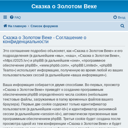
Сказка о Золотом Веке
FAQ
Вход
П
На главную
Список форумов
о
Сказка о Золотом Веке - Соглашение о
и
конфиденциальности
с
Это соглашение подробно объясняет, как «Сказка о Золотом Веке» и его
к
подразделения (в дальнейшем «мы», «наш», «Сказка о Золотом Веке»,
«https://2025.lv») и phpBB (в дальнейшем «они», «программное
обеспечение phpBB», «www.phpbb.com», «phpBB Limited», «phpBB
Teams») используют информацию, полученную во время любой из ваших
пользовательских сессий (в дальнейшем «ваша информация»).
Ваша информация собирается двумя способами. Во-первых, просмотр
«Сказка о Золотом Веке» приведёт к созданию программным
обеспечением phpBB определённого числа cookies (небольшие
текстовые файлы, загружаемые в папку временных файлов вашего
браузера). Первые две cookie содержат только идентификатор
пользователя (в дальнейшем «user-id») и идентификатор анонимной
сессии (в дальнейшем «session-id»), автоматически присвоенные вам
программным обеспечением phpBB. Третья cookie будет создана после
просмотра одной из тем конференции «Сказка о Золотом Веке» и будет