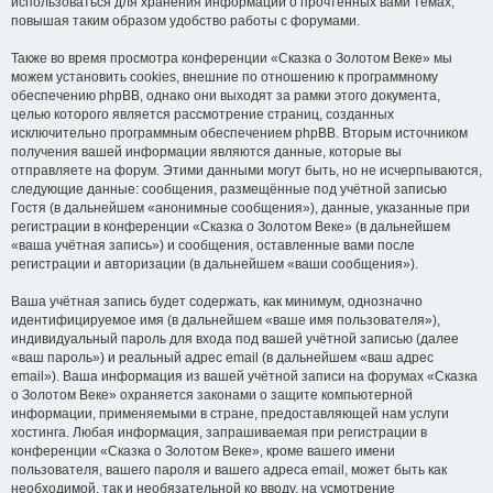
использоваться для хранения информации о прочтённых вами темах,
повышая таким образом удобство работы с форумами.
Также во время просмотра конференции «Сказка о Золотом Веке» мы
можем установить cookies, внешние по отношению к программному
обеспечению phpBB, однако они выходят за рамки этого документа,
целью которого является рассмотрение страниц, созданных
исключительно программным обеспечением phpBB. Вторым источником
получения вашей информации являются данные, которые вы
отправляете на форум. Этими данными могут быть, но не исчерпываются,
следующие данные: сообщения, размещённые под учётной записью
Гостя (в дальнейшем «анонимные сообщения»), данные, указанные при
регистрации в конференции «Сказка о Золотом Веке» (в дальнейшем
«ваша учётная запись») и сообщения, оставленные вами после
регистрации и авторизации (в дальнейшем «ваши сообщения»).
Ваша учётная запись будет содержать, как минимум, однозначно
идентифицируемое имя (в дальнейшем «ваше имя пользователя»),
индивидуальный пароль для входа под вашей учётной записью (далее
«ваш пароль») и реальный адрес email (в дальнейшем «ваш адрес
email»). Ваша информация из вашей учётной записи на форумах «Сказка
о Золотом Веке» охраняется законами о защите компьютерной
информации, применяемыми в стране, предоставляющей нам услуги
хостинга. Любая информация, запрашиваемая при регистрации в
конференции «Сказка о Золотом Веке», кроме вашего имени
пользователя, вашего пароля и вашего адреса email, может быть как
необходимой, так и необязательной ко вводу, на усмотрение