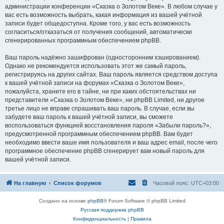
администрации конференции «Сказка о Золотом Веке». В любом случае у
вас есть возможность выбрать, какая информация из вашей учётной
записи будет общедоступна. Кроме того, у вас есть возможность
согласиться/отказаться от получения сообщений, автоматически
сгенерированных программным обеспечением phpBB.
Ваш пароль надёжно зашифрован (односторонним хэшированием).
Однако не рекомендуется использовать этот же самый пароль,
регистрируясь на других сайтах. Ваш пароль является средством доступа
к вашей учётной записи на форумах «Сказка о Золотом Веке»,
пожалуйста, храните его в тайне, ни при каких обстоятельствах ни
представители «Сказка о Золотом Веке», ни phpBB Limited, ни другое
третье лицо не вправе спрашивать ваш пароль. В случае, если вы
забудете ваш пароль к вашей учётной записи, вы сможете
воспользоваться функцией восстановления пароля «Забыли пароль?»,
предусмотренной программным обеспечением phpBB. Вам будет
необходимо ввести ваше имя пользователя и ваш адрес email, после чего
программное обеспечение phpBB сгенерирует вам новый пароль для
вашей учётной записи.
На главную
Список форумов
Часовой пояс:
UTC+03:00
Создано на основе
phpBB
® Forum Software © phpBB Limited
Русская поддержка phpBB
Конфиденциальность
|
Правила