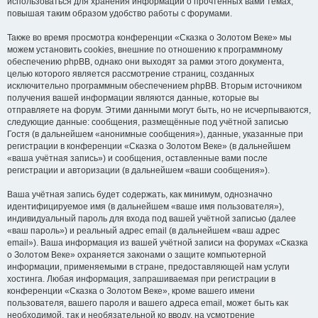
использоваться для хранения информации о прочтённых вами темах,
повышая таким образом удобство работы с форумами.
Также во время просмотра конференции «Сказка о Золотом Веке» мы
можем установить cookies, внешние по отношению к программному
обеспечению phpBB, однако они выходят за рамки этого документа,
целью которого является рассмотрение страниц, созданных
исключительно программным обеспечением phpBB. Вторым источником
получения вашей информации являются данные, которые вы
отправляете на форум. Этими данными могут быть, но не исчерпываются,
следующие данные: сообщения, размещённые под учётной записью
Гостя (в дальнейшем «анонимные сообщения»), данные, указанные при
регистрации в конференции «Сказка о Золотом Веке» (в дальнейшем
«ваша учётная запись») и сообщения, оставленные вами после
регистрации и авторизации (в дальнейшем «ваши сообщения»).
Ваша учётная запись будет содержать, как минимум, однозначно
идентифицируемое имя (в дальнейшем «ваше имя пользователя»),
индивидуальный пароль для входа под вашей учётной записью (далее
«ваш пароль») и реальный адрес email (в дальнейшем «ваш адрес
email»). Ваша информация из вашей учётной записи на форумах «Сказка
о Золотом Веке» охраняется законами о защите компьютерной
информации, применяемыми в стране, предоставляющей нам услуги
хостинга. Любая информация, запрашиваемая при регистрации в
конференции «Сказка о Золотом Веке», кроме вашего имени
пользователя, вашего пароля и вашего адреса email, может быть как
необходимой, так и необязательной ко вводу, на усмотрение