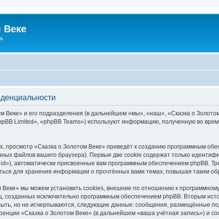
 Веке
а.
иденциальности
 Веке» и его подразделения (в дальнейшем «мы», «наш», «Сказка о Золотом В
pBB Limited», «phpBB Teams») используют информацию, полученную во врем
, просмотр «Сказка о Золотом Веке» приведёт к созданию программным обе
ных файлов вашего браузера). Первые две cookie содержат только идентифик
id»), автоматически присвоенные вам программным обеспечением phpBB. Тре
аться для хранения информации о прочтённых вами темах, повышая таким об
 Веке» мы можем установить cookies, внешние по отношению к программному
иц, созданных исключительно программным обеспечением phpBB. Вторым ис
быть, но не исчерпываются, следующие данные: сообщения, размещённые по
ренции «Сказка о Золотом Веке» (в дальнейшем «ваша учётная запись») и с