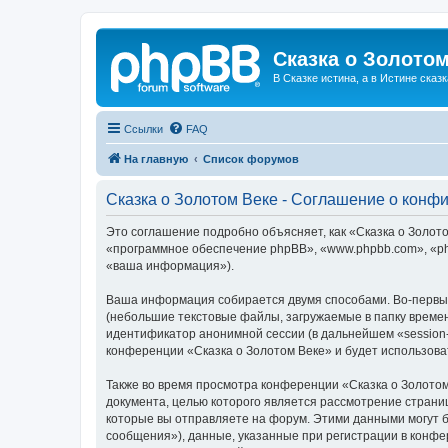
Сказка о Золотом
В Сказке истина, а в Истине сказк
Ссылки
FAQ
На главную
Список форумов
Сказка о Золотом Веке - Соглашение о конф
Это соглашение подробно объясняет, как «Сказка о Золотом
«программное обеспечение phpBB», «www.phpbb.com», «ph
«ваша информация»).
Ваша информация собирается двумя способами. Во-первых
(небольшие текстовые файлы, загружаемые в папку времен
идентификатор анонимной сессии (в дальнейшем «session-
конференции «Сказка о Золотом Веке» и будет использов
Также во время просмотра конференции «Сказка о Золотом
документа, целью которого является рассмотрение стран
которые вы отправляете на форум. Этими данными могут 
сообщения»), данные, указанные при регистрации в конфе