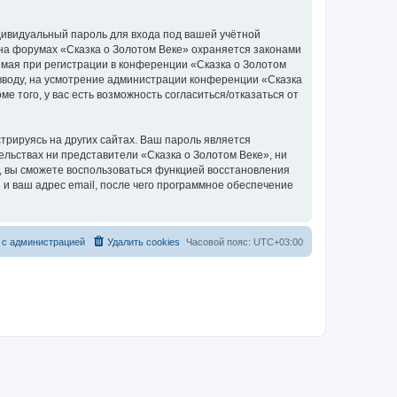
дивидуальный пароль для входа под вашей учётной
 на форумах «Сказка о Золотом Веке» охраняется законами
мая при регистрации в конференции «Сказка о Золотом
о вводу, на усмотрение администрации конференции «Сказка
е того, у вас есть возможность согласиться/отказаться от
рируясь на других сайтах. Ваш пароль является
тельствах ни представители «Сказка о Золотом Веке», ни
си, вы сможете воспользоваться функцией восстановления
 ваш адрес email, после чего программное обеспечение
 с администрацией
Удалить cookies
Часовой пояс:
UTC+03:00