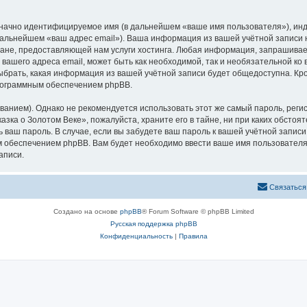
означно идентифицируемое имя (в дальнейшем «ваше имя пользователя»), ин
 дальнейшем «ваш адрес email»). Ваша информация из вашей учётной записи
не, предоставляющей нам услуги хостинга. Любая информация, запрашивае
 вашего адреса email, может быть как необходимой, так и необязательной к
ыбрать, какая информация из вашей учётной записи будет общедоступна. Кром
рограммным обеспечением phpBB.
ием). Однако не рекомендуется использовать этот же самый пароль, регист
зка о Золотом Веке», пожалуйста, храните его в тайне, ни при каких обстоя
ть ваш пароль. В случае, если вы забудете ваш пароль к вашей учётной запи
обеспечением phpBB. Вам будет необходимо ввести ваше имя пользователя и
аписи.
Связаться
Создано на основе
phpBB
® Forum Software © phpBB Limited
Русская поддержка phpBB
Конфиденциальность
|
Правила