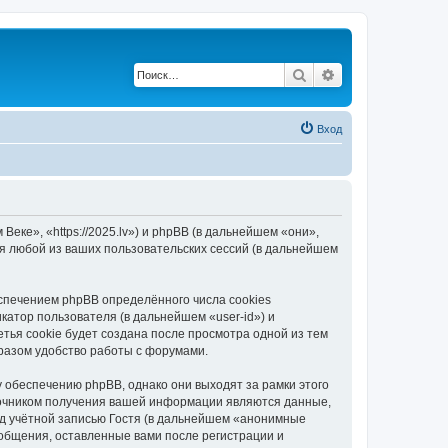
Поиск
Расширенный по
Вход
еке», «https://2025.lv») и phpBB (в дальнейшем «они»,
я любой из ваших пользовательских сессий (в дальнейшем
спечением phpBB определённого числа cookies
атор пользователя (в дальнейшем «user-id») и
тья cookie будет создана после просмотра одной из тем
разом удобство работы с форумами.
 обеспечению phpBB, однако они выходят за рамки этого
точником получения вашей информации являются данные,
д учётной записью Гостя (в дальнейшем «анонимные
ообщения, оставленные вами после регистрации и