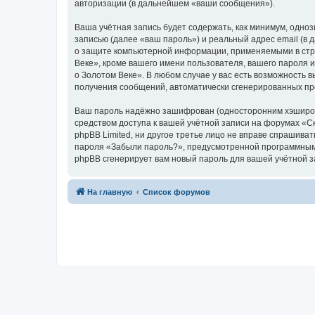
авторизации (в дальнейшем «ваши сообщения»).
Ваша учётная запись будет содержать, как минимум, одн
записью (далее «ваш пароль») и реальный адрес email (в
о защите компьютерной информации, применяемыми в стра
Веке», кроме вашего имени пользователя, вашего пароля и
о Золотом Веке». В любом случае у вас есть возможность в
получения сообщений, автоматически сгенерированных п
Ваш пароль надёжно зашифрован (односторонним хэширован
средством доступа к вашей учётной записи на форумах «Ска
phpBB Limited, ни другое третье лицо не вправе спрашива
пароля «Забыли пароль?», предусмотренной программным 
phpBB сгенерирует вам новый пароль для вашей учётной з
На главную
Список форумов