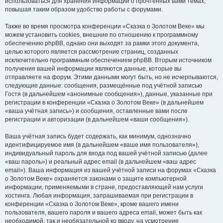
использоваться для хранения информации о прочтённых вами темах,
повышая таким образом удобство работы с форумами.
Также во время просмотра конференции «Сказка о Золотом Веке» мы
можем установить cookies, внешние по отношению к программному
обеспечению phpBB, однако они выходят за рамки этого документа,
целью которого является рассмотрение страниц, созданных
исключительно программным обеспечением phpBB. Вторым источником
получения вашей информации являются данные, которые вы
отправляете на форум. Этими данными могут быть, но не исчерпываются,
следующие данные: сообщения, размещённые под учётной записью
Гостя (в дальнейшем «анонимные сообщения»), данные, указанные при
регистрации в конференции «Сказка о Золотом Веке» (в дальнейшем
«ваша учётная запись») и сообщения, оставленные вами после
регистрации и авторизации (в дальнейшем «ваши сообщения»).
Ваша учётная запись будет содержать, как минимум, однозначно
идентифицируемое имя (в дальнейшем «ваше имя пользователя»),
индивидуальный пароль для входа под вашей учётной записью (далее
«ваш пароль») и реальный адрес email (в дальнейшем «ваш адрес
email»). Ваша информация из вашей учётной записи на форумах «Сказка
о Золотом Веке» охраняется законами о защите компьютерной
информации, применяемыми в стране, предоставляющей нам услуги
хостинга. Любая информация, запрашиваемая при регистрации в
конференции «Сказка о Золотом Веке», кроме вашего имени
пользователя, вашего пароля и вашего адреса email, может быть как
необходимой, так и необязательной ко вводу, на усмотрение