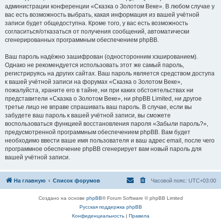
администрации конференции «Сказка о Золотом Веке». В любом случае у
вас есть возможность выбрать, какая информация из вашей учётной
записи будет общедоступна. Кроме того, у вас есть возможность
согласиться/отказаться от получения сообщений, автоматически
сгенерированных программным обеспечением phpBB.
Ваш пароль надёжно зашифрован (односторонним хэшированием).
Однако не рекомендуется использовать этот же самый пароль,
регистрируясь на других сайтах. Ваш пароль является средством доступа
к вашей учётной записи на форумах «Сказка о Золотом Веке»,
пожалуйста, храните его в тайне, ни при каких обстоятельствах ни
представители «Сказка о Золотом Веке», ни phpBB Limited, ни другое
третье лицо не вправе спрашивать ваш пароль. В случае, если вы
забудете ваш пароль к вашей учётной записи, вы сможете
воспользоваться функцией восстановления пароля «Забыли пароль?»,
предусмотренной программным обеспечением phpBB. Вам будет
необходимо ввести ваше имя пользователя и ваш адрес email, после чего
программное обеспечение phpBB сгенерирует вам новый пароль для
вашей учётной записи.
На главную
Список форумов
Часовой пояс:
UTC+03:00
Создано на основе
phpBB
® Forum Software © phpBB Limited
Русская поддержка phpBB
Конфиденциальность
|
Правила