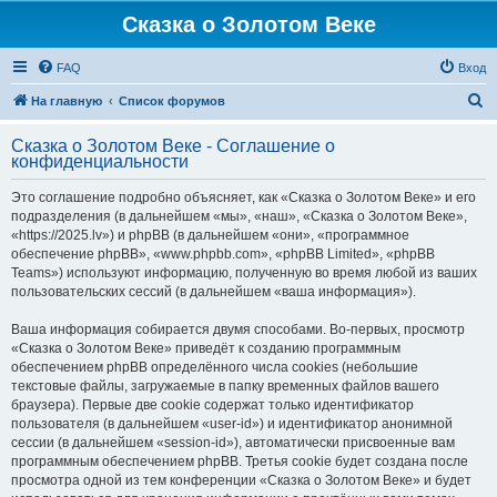
Сказка о Золотом Веке
FAQ
Вход
П
На главную
Список форумов
о
Сказка о Золотом Веке - Соглашение о
и
конфиденциальности
с
Это соглашение подробно объясняет, как «Сказка о Золотом Веке» и его
к
подразделения (в дальнейшем «мы», «наш», «Сказка о Золотом Веке»,
«https://2025.lv») и phpBB (в дальнейшем «они», «программное
обеспечение phpBB», «www.phpbb.com», «phpBB Limited», «phpBB
Teams») используют информацию, полученную во время любой из ваших
пользовательских сессий (в дальнейшем «ваша информация»).
Ваша информация собирается двумя способами. Во-первых, просмотр
«Сказка о Золотом Веке» приведёт к созданию программным
обеспечением phpBB определённого числа cookies (небольшие
текстовые файлы, загружаемые в папку временных файлов вашего
браузера). Первые две cookie содержат только идентификатор
пользователя (в дальнейшем «user-id») и идентификатор анонимной
сессии (в дальнейшем «session-id»), автоматически присвоенные вам
программным обеспечением phpBB. Третья cookie будет создана после
просмотра одной из тем конференции «Сказка о Золотом Веке» и будет