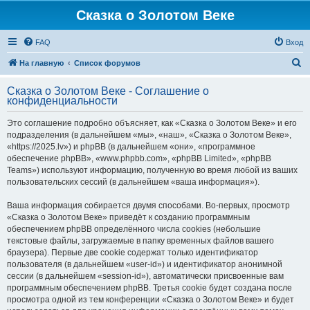
Сказка о Золотом Веке
FAQ
Вход
П
На главную
Список форумов
о
Сказка о Золотом Веке - Соглашение о
и
конфиденциальности
с
Это соглашение подробно объясняет, как «Сказка о Золотом Веке» и его
к
подразделения (в дальнейшем «мы», «наш», «Сказка о Золотом Веке»,
«https://2025.lv») и phpBB (в дальнейшем «они», «программное
обеспечение phpBB», «www.phpbb.com», «phpBB Limited», «phpBB
Teams») используют информацию, полученную во время любой из ваших
пользовательских сессий (в дальнейшем «ваша информация»).
Ваша информация собирается двумя способами. Во-первых, просмотр
«Сказка о Золотом Веке» приведёт к созданию программным
обеспечением phpBB определённого числа cookies (небольшие
текстовые файлы, загружаемые в папку временных файлов вашего
браузера). Первые две cookie содержат только идентификатор
пользователя (в дальнейшем «user-id») и идентификатор анонимной
сессии (в дальнейшем «session-id»), автоматически присвоенные вам
программным обеспечением phpBB. Третья cookie будет создана после
просмотра одной из тем конференции «Сказка о Золотом Веке» и будет