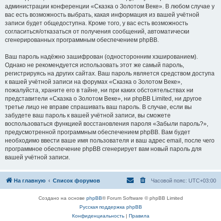
администрации конференции «Сказка о Золотом Веке». В любом случае у
вас есть возможность выбрать, какая информация из вашей учётной
записи будет общедоступна. Кроме того, у вас есть возможность
согласиться/отказаться от получения сообщений, автоматически
сгенерированных программным обеспечением phpBB.
Ваш пароль надёжно зашифрован (односторонним хэшированием).
Однако не рекомендуется использовать этот же самый пароль,
регистрируясь на других сайтах. Ваш пароль является средством доступа
к вашей учётной записи на форумах «Сказка о Золотом Веке»,
пожалуйста, храните его в тайне, ни при каких обстоятельствах ни
представители «Сказка о Золотом Веке», ни phpBB Limited, ни другое
третье лицо не вправе спрашивать ваш пароль. В случае, если вы
забудете ваш пароль к вашей учётной записи, вы сможете
воспользоваться функцией восстановления пароля «Забыли пароль?»,
предусмотренной программным обеспечением phpBB. Вам будет
необходимо ввести ваше имя пользователя и ваш адрес email, после чего
программное обеспечение phpBB сгенерирует вам новый пароль для
вашей учётной записи.
На главную
Список форумов
Часовой пояс:
UTC+03:00
Создано на основе
phpBB
® Forum Software © phpBB Limited
Русская поддержка phpBB
Конфиденциальность
|
Правила