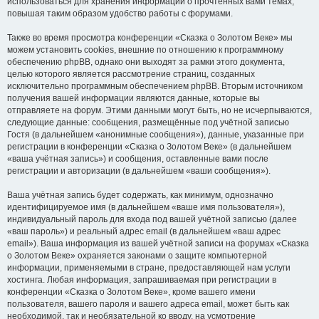
использоваться для хранения информации о прочтённых вами темах,
повышая таким образом удобство работы с форумами.
Также во время просмотра конференции «Сказка о Золотом Веке» мы
можем установить cookies, внешние по отношению к программному
обеспечению phpBB, однако они выходят за рамки этого документа,
целью которого является рассмотрение страниц, созданных
исключительно программным обеспечением phpBB. Вторым источником
получения вашей информации являются данные, которые вы
отправляете на форум. Этими данными могут быть, но не исчерпываются,
следующие данные: сообщения, размещённые под учётной записью
Гостя (в дальнейшем «анонимные сообщения»), данные, указанные при
регистрации в конференции «Сказка о Золотом Веке» (в дальнейшем
«ваша учётная запись») и сообщения, оставленные вами после
регистрации и авторизации (в дальнейшем «ваши сообщения»).
Ваша учётная запись будет содержать, как минимум, однозначно
идентифицируемое имя (в дальнейшем «ваше имя пользователя»),
индивидуальный пароль для входа под вашей учётной записью (далее
«ваш пароль») и реальный адрес email (в дальнейшем «ваш адрес
email»). Ваша информация из вашей учётной записи на форумах «Сказка
о Золотом Веке» охраняется законами о защите компьютерной
информации, применяемыми в стране, предоставляющей нам услуги
хостинга. Любая информация, запрашиваемая при регистрации в
конференции «Сказка о Золотом Веке», кроме вашего имени
пользователя, вашего пароля и вашего адреса email, может быть как
необходимой, так и необязательной ко вводу, на усмотрение