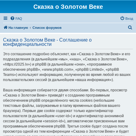
Сказка о Золотом Веке
FAQ
Вход
П
На главную
Список форумов
о
Сказка о Золотом Веке - Соглашение о
и
конфиденциальности
с
Это соглашение подробно объясняет, как «Сказка о Золотом Веке» и его
к
подразделения (в дальнейшем «мы», «наш», «Сказка о Золотом Веке»,
«https://2025.lv») и phpBB (в дальнейшем «они», «программное
обеспечение phpBB», «www.phpbb.com», «phpBB Limited», «phpBB
Teams») используют информацию, полученную во время любой из ваших
пользовательских сессий (в дальнейшем «ваша информация»).
Ваша информация собирается двумя способами. Во-первых, просмотр
«Сказка о Золотом Веке» приведёт к созданию программным
обеспечением phpBB определённого числа cookies (небольшие
текстовые файлы, загружаемые в папку временных файлов вашего
браузера). Первые две cookie содержат только идентификатор
пользователя (в дальнейшем «user-id») и идентификатор анонимной
сессии (в дальнейшем «session-id»), автоматически присвоенные вам
программным обеспечением phpBB. Третья cookie будет создана после
просмотра одной из тем конференции «Сказка о Золотом Веке» и будет