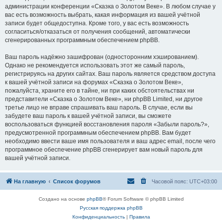
администрации конференции «Сказка о Золотом Веке». В любом случае у
вас есть возможность выбрать, какая информация из вашей учётной
записи будет общедоступна. Кроме того, у вас есть возможность
согласиться/отказаться от получения сообщений, автоматически
сгенерированных программным обеспечением phpBB.
Ваш пароль надёжно зашифрован (односторонним хэшированием).
Однако не рекомендуется использовать этот же самый пароль,
регистрируясь на других сайтах. Ваш пароль является средством доступа
к вашей учётной записи на форумах «Сказка о Золотом Веке»,
пожалуйста, храните его в тайне, ни при каких обстоятельствах ни
представители «Сказка о Золотом Веке», ни phpBB Limited, ни другое
третье лицо не вправе спрашивать ваш пароль. В случае, если вы
забудете ваш пароль к вашей учётной записи, вы сможете
воспользоваться функцией восстановления пароля «Забыли пароль?»,
предусмотренной программным обеспечением phpBB. Вам будет
необходимо ввести ваше имя пользователя и ваш адрес email, после чего
программное обеспечение phpBB сгенерирует вам новый пароль для
вашей учётной записи.
На главную
Список форумов
Часовой пояс:
UTC+03:00
Создано на основе
phpBB
® Forum Software © phpBB Limited
Русская поддержка phpBB
Конфиденциальность
|
Правила