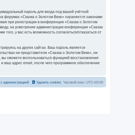
дивидуальный пароль для входа под вашей учётной
 на форумах «Сказка о Золотом Веке» охраняется законами
мая при регистрации в конференции «Сказка о Золотом
о вводу, на усмотрение администрации конференции «Сказка
е того, у вас есть возможность согласиться/отказаться от
рируясь на других сайтах. Ваш пароль является
тельствах ни представители «Сказка о Золотом Веке», ни
си, вы сможете воспользоваться функцией восстановления
 ваш адрес email, после чего программное обеспечение
 с администрацией
Удалить cookies
Часовой пояс:
UTC+03:00