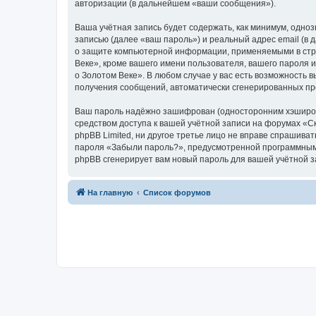
авторизации (в дальнейшем «ваши сообщения»).
Ваша учётная запись будет содержать, как минимум, одн
записью (далее «ваш пароль») и реальный адрес email (в
о защите компьютерной информации, применяемыми в стра
Веке», кроме вашего имени пользователя, вашего пароля и
о Золотом Веке». В любом случае у вас есть возможность в
получения сообщений, автоматически сгенерированных п
Ваш пароль надёжно зашифрован (односторонним хэширован
средством доступа к вашей учётной записи на форумах «Ска
phpBB Limited, ни другое третье лицо не вправе спрашива
пароля «Забыли пароль?», предусмотренной программным 
phpBB сгенерирует вам новый пароль для вашей учётной з
На главную
Список форумов