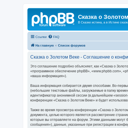
Сказка о Золотом
В Сказке истина, а в Истине сказк
Ссылки
FAQ
На главную
Список форумов
Сказка о Золотом Веке - Соглашение о конф
Это соглашение подробно объясняет, как «Сказка о Золотом
«программное обеспечение phpBB», «www.phpbb.com», «ph
«ваша информация»).
Ваша информация собирается двумя способами. Во-первых
(небольшие текстовые файлы, загружаемые в папку времен
идентификатор анонимной сессии (в дальнейшем «session-
конференции «Сказка о Золотом Веке» и будет использов
Также во время просмотра конференции «Сказка о Золотом
документа, целью которого является рассмотрение стран
которые вы отправляете на форум. Этими данными могут 
сообщения»), данные, указанные при регистрации в конфе