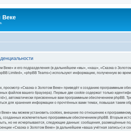
 Веке
а.
иденциальности
 Веке» и его подразделения (в дальнейшем «мы», «наш», «Сказка о Золотом В
pBB Limited», «phpBB Teams») используют информацию, полученную во врем
, просмотр «Сказка о Золотом Веке» приведёт к созданию программным обе
ных файлов вашего браузера). Первые две cookie содержат только идентифик
id»), автоматически присвоенные вам программным обеспечением phpBB. Тре
аться для хранения информации о прочтённых вами темах, повышая таким об
 Веке» мы можем установить cookies, внешние по отношению к программному
иц, созданных исключительно программным обеспечением phpBB. Вторым ис
быть, но не исчерпываются, следующие данные: сообщения, размещённые по
ренции «Сказка о Золотом Веке» (в дальнейшем «ваша учётная запись») и с