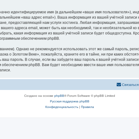
означно идентифицируемое имя (в дальнейшем «ваше имя пользователя»), ин
 дальнейшем «ваш адрес email»). Ваша информация из вашей учётной записи
не, предоставляющей нам услуги хостинга. Любая информация, запрашивае
 вашего адреса email, может быть как необходимой, так и необязательной к
ыбрать, какая информация из вашей учётной записи будет общедоступна. Кром
рограммным обеспечением phpBB.
ием). Однако не рекомендуется использовать этот же самый пароль, регист
зка о Золотом Веке», пожалуйста, храните его в тайне, ни при каких обстоя
ть ваш пароль. В случае, если вы забудете ваш пароль к вашей учётной запи
обеспечением phpBB. Вам будет необходимо ввести ваше имя пользователя и
аписи.
Связаться
Создано на основе
phpBB
® Forum Software © phpBB Limited
Русская поддержка phpBB
Конфиденциальность
|
Правила