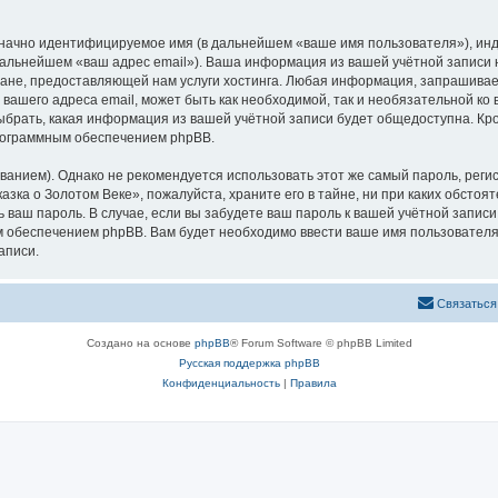
означно идентифицируемое имя (в дальнейшем «ваше имя пользователя»), ин
 дальнейшем «ваш адрес email»). Ваша информация из вашей учётной записи
не, предоставляющей нам услуги хостинга. Любая информация, запрашивае
 вашего адреса email, может быть как необходимой, так и необязательной к
ыбрать, какая информация из вашей учётной записи будет общедоступна. Кром
рограммным обеспечением phpBB.
ием). Однако не рекомендуется использовать этот же самый пароль, регист
зка о Золотом Веке», пожалуйста, храните его в тайне, ни при каких обстоя
ть ваш пароль. В случае, если вы забудете ваш пароль к вашей учётной запи
обеспечением phpBB. Вам будет необходимо ввести ваше имя пользователя и
аписи.
Связаться
Создано на основе
phpBB
® Forum Software © phpBB Limited
Русская поддержка phpBB
Конфиденциальность
|
Правила