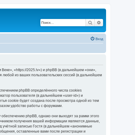
Поиск
Расширенный по
Вход
еке», «https://2025.lv») и phpBB (в дальнейшем «они»,
я любой из ваших пользовательских сессий (в дальнейшем
спечением phpBB определённого числа cookies
атор пользователя (в дальнейшем «user-id») и
тья cookie будет создана после просмотра одной из тем
разом удобство работы с форумами.
 обеспечению phpBB, однако они выходят за рамки этого
точником получения вашей информации являются данные,
д учётной записью Гостя (в дальнейшем «анонимные
ообщения, оставленные вами после регистрации и