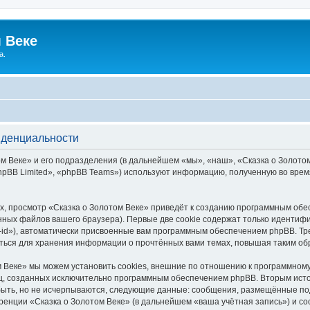
 Веке
а.
иденциальности
 Веке» и его подразделения (в дальнейшем «мы», «наш», «Сказка о Золотом В
pBB Limited», «phpBB Teams») используют информацию, полученную во врем
, просмотр «Сказка о Золотом Веке» приведёт к созданию программным обе
ных файлов вашего браузера). Первые две cookie содержат только идентифик
id»), автоматически присвоенные вам программным обеспечением phpBB. Тре
аться для хранения информации о прочтённых вами темах, повышая таким об
 Веке» мы можем установить cookies, внешние по отношению к программному
иц, созданных исключительно программным обеспечением phpBB. Вторым ис
быть, но не исчерпываются, следующие данные: сообщения, размещённые по
ренции «Сказка о Золотом Веке» (в дальнейшем «ваша учётная запись») и с