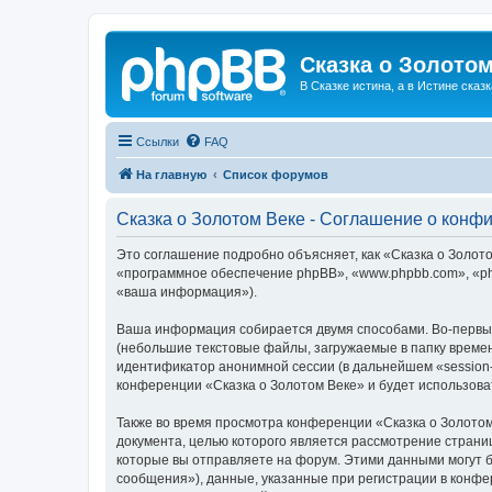
Сказка о Золотом
В Сказке истина, а в Истине сказк
Ссылки
FAQ
На главную
Список форумов
Сказка о Золотом Веке - Соглашение о конф
Это соглашение подробно объясняет, как «Сказка о Золотом
«программное обеспечение phpBB», «www.phpbb.com», «ph
«ваша информация»).
Ваша информация собирается двумя способами. Во-первых
(небольшие текстовые файлы, загружаемые в папку времен
идентификатор анонимной сессии (в дальнейшем «session-
конференции «Сказка о Золотом Веке» и будет использов
Также во время просмотра конференции «Сказка о Золотом
документа, целью которого является рассмотрение стран
которые вы отправляете на форум. Этими данными могут 
сообщения»), данные, указанные при регистрации в конфе