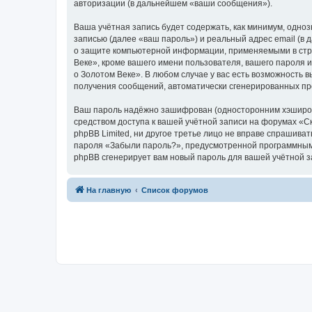
авторизации (в дальнейшем «ваши сообщения»).
Ваша учётная запись будет содержать, как минимум, одн
записью (далее «ваш пароль») и реальный адрес email (в
о защите компьютерной информации, применяемыми в стра
Веке», кроме вашего имени пользователя, вашего пароля и
о Золотом Веке». В любом случае у вас есть возможность в
получения сообщений, автоматически сгенерированных п
Ваш пароль надёжно зашифрован (односторонним хэширован
средством доступа к вашей учётной записи на форумах «Ска
phpBB Limited, ни другое третье лицо не вправе спрашива
пароля «Забыли пароль?», предусмотренной программным 
phpBB сгенерирует вам новый пароль для вашей учётной з
На главную
Список форумов