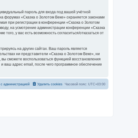
дивидуальный пароль для входа под вашей учётной
 на форумах «Сказка о Золотом Веке» охраняется законами
мая при регистрации в конференции «Сказка о Золотом
о вводу, на усмотрение администрации конференции «Сказка
е того, у вас есть возможность согласиться/отказаться от
рируясь на других сайтах. Ваш пароль является
тельствах ни представители «Сказка о Золотом Веке», ни
си, вы сможете воспользоваться функцией восстановления
 ваш адрес email, после чего программное обеспечение
 с администрацией
Удалить cookies
Часовой пояс:
UTC+03:00