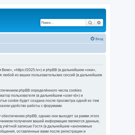
Поиск
Расширенный по
Вход
еке», «https://2025.lv») и phpBB (в дальнейшем «они»,
я любой из ваших пользовательских сессий (в дальнейшем
спечением phpBB определённого числа cookies
атор пользователя (в дальнейшем «user-id») и
тья cookie будет создана после просмотра одной из тем
разом удобство работы с форумами.
 обеспечению phpBB, однако они выходят за рамки этого
точником получения вашей информации являются данные,
д учётной записью Гостя (в дальнейшем «анонимные
ообщения, оставленные вами после регистрации и