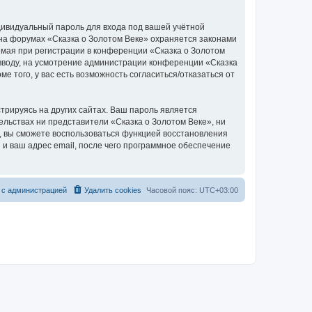
дивидуальный пароль для входа под вашей учётной
 на форумах «Сказка о Золотом Веке» охраняется законами
мая при регистрации в конференции «Сказка о Золотом
о вводу, на усмотрение администрации конференции «Сказка
е того, у вас есть возможность согласиться/отказаться от
рируясь на других сайтах. Ваш пароль является
тельствах ни представители «Сказка о Золотом Веке», ни
си, вы сможете воспользоваться функцией восстановления
 ваш адрес email, после чего программное обеспечение
 с администрацией
Удалить cookies
Часовой пояс:
UTC+03:00