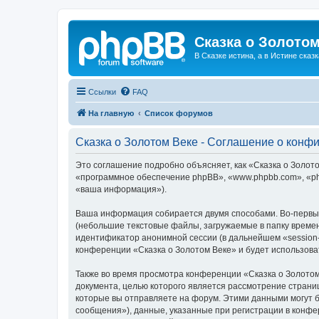
Сказка о Золотом
В Сказке истина, а в Истине сказк
Ссылки
FAQ
На главную
Список форумов
Сказка о Золотом Веке - Соглашение о конф
Это соглашение подробно объясняет, как «Сказка о Золотом
«программное обеспечение phpBB», «www.phpbb.com», «ph
«ваша информация»).
Ваша информация собирается двумя способами. Во-первых
(небольшие текстовые файлы, загружаемые в папку времен
идентификатор анонимной сессии (в дальнейшем «session-
конференции «Сказка о Золотом Веке» и будет использов
Также во время просмотра конференции «Сказка о Золотом
документа, целью которого является рассмотрение стран
которые вы отправляете на форум. Этими данными могут 
сообщения»), данные, указанные при регистрации в конфе