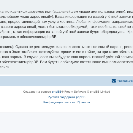
означно идентифицируемое имя (в дальнейшем «ваше имя пользователя»), ин
 дальнейшем «ваш адрес email»). Ваша информация из вашей учётной записи
не, предоставляющей нам услуги хостинга. Любая информация, запрашивае
 вашего адреса email, может быть как необходимой, так и необязательной к
ыбрать, какая информация из вашей учётной записи будет общедоступна. Кром
рограммным обеспечением phpBB.
ием). Однако не рекомендуется использовать этот же самый пароль, регист
зка о Золотом Веке», пожалуйста, храните его в тайне, ни при каких обстоя
ть ваш пароль. В случае, если вы забудете ваш пароль к вашей учётной запи
обеспечением phpBB. Вам будет необходимо ввести ваше имя пользователя и
аписи.
Связаться
Создано на основе
phpBB
® Forum Software © phpBB Limited
Русская поддержка phpBB
Конфиденциальность
|
Правила