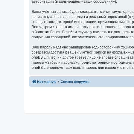
авторизации (в дальнейшем «ваши сообщения»).
Ваша учётная запись будет содержать, как минимум, одн
записью (далее «ваш пароль») и реальный адрес email (в
о защите компьютерной информации, применяемыми в стра
Веке», кроме вашего имени пользователя, вашего пароля и
о Золотом Веке». В любом случае у вас есть возможность в
получения сообщений, автоматически сгенерированных п
Ваш пароль надёжно зашифрован (односторонним хэширован
средством доступа к вашей учётной записи на форумах «Ска
phpBB Limited, ни другое третье лицо не вправе спрашива
пароля «Забыли пароль?», предусмотренной программным 
phpBB сгенерирует вам новый пароль для вашей учётной з
На главную
Список форумов