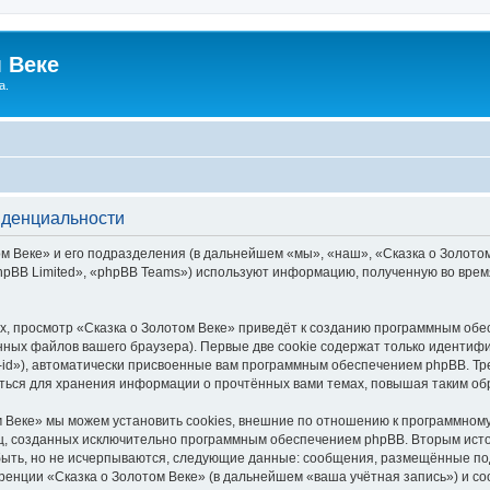
 Веке
а.
иденциальности
 Веке» и его подразделения (в дальнейшем «мы», «наш», «Сказка о Золотом В
pBB Limited», «phpBB Teams») используют информацию, полученную во врем
, просмотр «Сказка о Золотом Веке» приведёт к созданию программным обе
ных файлов вашего браузера). Первые две cookie содержат только идентифик
id»), автоматически присвоенные вам программным обеспечением phpBB. Тре
аться для хранения информации о прочтённых вами темах, повышая таким об
 Веке» мы можем установить cookies, внешние по отношению к программному
иц, созданных исключительно программным обеспечением phpBB. Вторым ис
быть, но не исчерпываются, следующие данные: сообщения, размещённые по
ренции «Сказка о Золотом Веке» (в дальнейшем «ваша учётная запись») и с