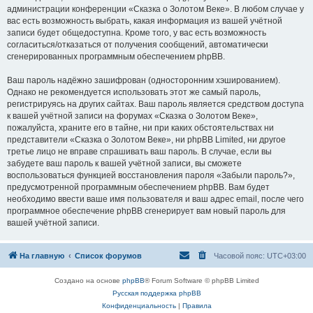
администрации конференции «Сказка о Золотом Веке». В любом случае у
вас есть возможность выбрать, какая информация из вашей учётной
записи будет общедоступна. Кроме того, у вас есть возможность
согласиться/отказаться от получения сообщений, автоматически
сгенерированных программным обеспечением phpBB.
Ваш пароль надёжно зашифрован (односторонним хэшированием).
Однако не рекомендуется использовать этот же самый пароль,
регистрируясь на других сайтах. Ваш пароль является средством доступа
к вашей учётной записи на форумах «Сказка о Золотом Веке»,
пожалуйста, храните его в тайне, ни при каких обстоятельствах ни
представители «Сказка о Золотом Веке», ни phpBB Limited, ни другое
третье лицо не вправе спрашивать ваш пароль. В случае, если вы
забудете ваш пароль к вашей учётной записи, вы сможете
воспользоваться функцией восстановления пароля «Забыли пароль?»,
предусмотренной программным обеспечением phpBB. Вам будет
необходимо ввести ваше имя пользователя и ваш адрес email, после чего
программное обеспечение phpBB сгенерирует вам новый пароль для
вашей учётной записи.
На главную
Список форумов
Часовой пояс:
UTC+03:00
Создано на основе
phpBB
® Forum Software © phpBB Limited
Русская поддержка phpBB
Конфиденциальность
|
Правила