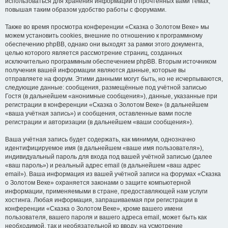
использоваться для хранения информации о прочтённых вами темах,
повышая таким образом удобство работы с форумами.
Также во время просмотра конференции «Сказка о Золотом Веке» мы
можем установить cookies, внешние по отношению к программному
обеспечению phpBB, однако они выходят за рамки этого документа,
целью которого является рассмотрение страниц, созданных
исключительно программным обеспечением phpBB. Вторым источником
получения вашей информации являются данные, которые вы
отправляете на форум. Этими данными могут быть, но не исчерпываются,
следующие данные: сообщения, размещённые под учётной записью
Гостя (в дальнейшем «анонимные сообщения»), данные, указанные при
регистрации в конференции «Сказка о Золотом Веке» (в дальнейшем
«ваша учётная запись») и сообщения, оставленные вами после
регистрации и авторизации (в дальнейшем «ваши сообщения»).
Ваша учётная запись будет содержать, как минимум, однозначно
идентифицируемое имя (в дальнейшем «ваше имя пользователя»),
индивидуальный пароль для входа под вашей учётной записью (далее
«ваш пароль») и реальный адрес email (в дальнейшем «ваш адрес
email»). Ваша информация из вашей учётной записи на форумах «Сказка
о Золотом Веке» охраняется законами о защите компьютерной
информации, применяемыми в стране, предоставляющей нам услуги
хостинга. Любая информация, запрашиваемая при регистрации в
конференции «Сказка о Золотом Веке», кроме вашего имени
пользователя, вашего пароля и вашего адреса email, может быть как
необходимой, так и необязательной ко вводу, на усмотрение