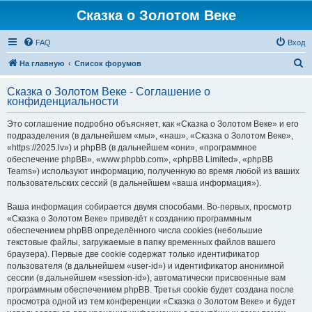
Сказка о Золотом Веке
FAQ
Вход
П
На главную
Список форумов
о
Сказка о Золотом Веке - Соглашение о
и
конфиденциальности
с
Это соглашение подробно объясняет, как «Сказка о Золотом Веке» и его
к
подразделения (в дальнейшем «мы», «наш», «Сказка о Золотом Веке»,
«https://2025.lv») и phpBB (в дальнейшем «они», «программное
обеспечение phpBB», «www.phpbb.com», «phpBB Limited», «phpBB
Teams») используют информацию, полученную во время любой из ваших
пользовательских сессий (в дальнейшем «ваша информация»).
Ваша информация собирается двумя способами. Во-первых, просмотр
«Сказка о Золотом Веке» приведёт к созданию программным
обеспечением phpBB определённого числа cookies (небольшие
текстовые файлы, загружаемые в папку временных файлов вашего
браузера). Первые две cookie содержат только идентификатор
пользователя (в дальнейшем «user-id») и идентификатор анонимной
сессии (в дальнейшем «session-id»), автоматически присвоенные вам
программным обеспечением phpBB. Третья cookie будет создана после
просмотра одной из тем конференции «Сказка о Золотом Веке» и будет