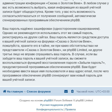
администрации конференции «Сказка о Золотом Веке». В любом случае у
вас есть возможность выбрать, какая информация из вашей учётной
записи будет общедоступна. Кроме того, у вас есть возможность
согласиться/отказаться от получения сообщений, автоматически
сгенерированных программным обеспечением phpBB.
Ваш пароль надёжно зашифрован (односторонним хэшированием).
Однако не рекомендуется использовать этот же самый пароль,
регистрируясь на других сайтах. Ваш пароль является средством доступа
к вашей учётной записи на форумах «Сказка о Золотом Веке»,
пожалуйста, храните его в тайне, ни при каких обстоятельствах ни
представители «Сказка о Золотом Веке», ни phpBB Limited, ни другое
третье лицо не вправе спрашивать ваш пароль. В случае, если вы
забудете ваш пароль к вашей учётной записи, вы сможете
воспользоваться функцией восстановления пароля «Забыли пароль?»,
предусмотренной программным обеспечением phpBB. Вам будет
необходимо ввести ваше имя пользователя и ваш адрес email, после чего
программное обеспечение phpBB сгенерирует вам новый пароль для
вашей учётной записи.
На главную
Список форумов
Часовой пояс:
UTC+03:00
Создано на основе
phpBB
® Forum Software © phpBB Limited
Русская поддержка phpBB
Конфиденциальность
|
Правила