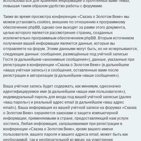
использоваться для хранения информации о прочтённых вами темах,
повышая таким образом удобство работы с форумами.
Также во время просмотра конференции «Сказка о Золотом Веке» мы
можем установить cookies, внешние по отношению к программному
обеспечению phpBB, однако они выходят за рамки этого документа,
целью которого является рассмотрение страниц, созданных
исключительно программным обеспечением phpBB. Вторым источником
получения вашей информации являются данные, которые вы
отправляете на форум. Этими данными могут быть, но не исчерпываются,
следующие данные: сообщения, размещённые под учётной записью
Гостя (в дальнейшем «анонимные сообщения»), данные, указанные при
регистрации в конференции «Сказка о Золотом Веке» (в дальнейшем
«ваша учётная запись») и сообщения, оставленные вами после
регистрации и авторизации (в дальнейшем «ваши сообщения»).
Ваша учётная запись будет содержать, как минимум, однозначно
идентифицируемое имя (в дальнейшем «ваше имя пользователя»),
индивидуальный пароль для входа под вашей учётной записью (далее
«ваш пароль») и реальный адрес email (в дальнейшем «ваш адрес
email»). Ваша информация из вашей учётной записи на форумах «Сказка
о Золотом Веке» охраняется законами о защите компьютерной
информации, применяемыми в стране, предоставляющей нам услуги
хостинга. Любая информация, запрашиваемая при регистрации в
конференции «Сказка о Золотом Веке», кроме вашего имени
пользователя, вашего пароля и вашего адреса email, может быть как
необходимой, так и необязательной ко вводу, на усмотрение