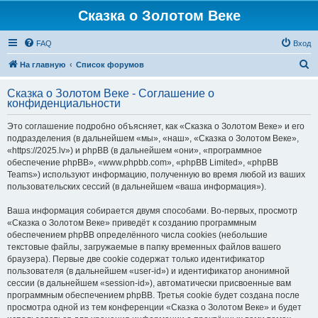
Сказка о Золотом Веке
FAQ
Вход
П
На главную
Список форумов
о
Сказка о Золотом Веке - Соглашение о
и
конфиденциальности
с
Это соглашение подробно объясняет, как «Сказка о Золотом Веке» и его
к
подразделения (в дальнейшем «мы», «наш», «Сказка о Золотом Веке»,
«https://2025.lv») и phpBB (в дальнейшем «они», «программное
обеспечение phpBB», «www.phpbb.com», «phpBB Limited», «phpBB
Teams») используют информацию, полученную во время любой из ваших
пользовательских сессий (в дальнейшем «ваша информация»).
Ваша информация собирается двумя способами. Во-первых, просмотр
«Сказка о Золотом Веке» приведёт к созданию программным
обеспечением phpBB определённого числа cookies (небольшие
текстовые файлы, загружаемые в папку временных файлов вашего
браузера). Первые две cookie содержат только идентификатор
пользователя (в дальнейшем «user-id») и идентификатор анонимной
сессии (в дальнейшем «session-id»), автоматически присвоенные вам
программным обеспечением phpBB. Третья cookie будет создана после
просмотра одной из тем конференции «Сказка о Золотом Веке» и будет