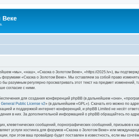
 Веке
а.
йшем «мы», «наш», «Сказка о Золотом Веке», «https://2025.lv»), вы подтвер
сь форумами «Сказка о Золотом Веке». Мы оставляем за собой право изменят
ло бы разумным регулярно просматривать этот текст на предмет изменений, т
ше согласие с ними.
еспечения для создания конференций phpBB (в дальнейшем «они», «програ
General Public License v2
» (в дальнейшем «GPL»). Скачать его можно по адр
зацией и поддержкой интернет-конференций, и phpBB Limited не несёт ответ
ведения в них. За дополнительной информацией о phpBB обращайтесь по адр
их, клеветнических сообщений, порнографических сообщений, призывов к на
вляет услуги хостинга для форумов «Сказка о Золотом Веке» или междунаро
ии, при этом ваш провайдер будет поставлен в известность, если мы сочтём