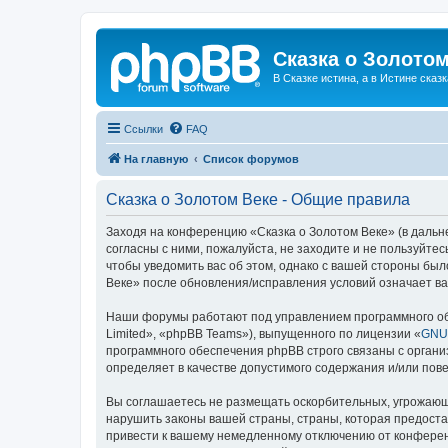
Сказка о Золотом
В Сказке истина, а в Истине сказк
Ссылки
FAQ
На главную
Список форумов
Сказка о Золотом Веке - Общие правила
Заходя на конференцию «Сказка о Золотом Веке» (в дальне
согласны с ними, пожалуйста, не заходите и не пользуйте
чтобы уведомить вас об этом, однако с вашей стороны бы
Веке» после обновления/исправления условий означает ва
Наши форумы работают под управлением программного об
Limited», «phpBB Teams»), выпущенного по лицензии «
GNU 
программного обеспечения phpBB строго связаны с органи
определяет в качестве допустимого содержания и/или по
Вы соглашаетесь не размещать оскорбительных, угрожающ
нарушить законы вашей страны, страны, которая предоста
привести к вашему немедленному отключению от конференц