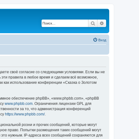
Поиск
Расширенный по
Вход
ждаете своё согласие со следующими условиями. Если вы не
ь эти правила в любое время и сделаем всё возможное,
ак как использование конференции «Сказка о Золотом
ммное обеспечение phpBB», «www.phpbb.com», «phpBB
есу
www.phpbb.com
. Ограничения лицензии GPL для
ственности за то, что администрация конференций
есу
https://www.phpbb.com/
.
циональной розни и прочих сообщений, которые могут
дное право. Попытки размещения таких сообщений могут
 это нужным. IP-адреса всех сообщений сохраняются для