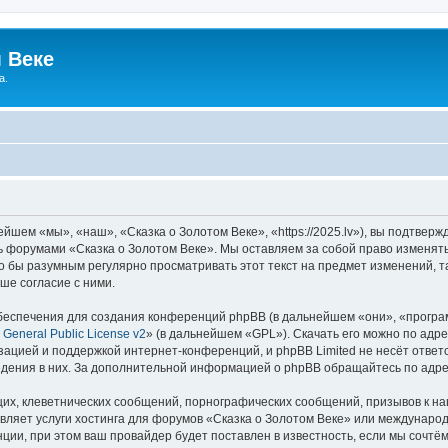
 Веке
а.
йшем «мы», «наш», «Сказка о Золотом Веке», «https://2025.lv»), вы подтвер
сь форумами «Сказка о Золотом Веке». Мы оставляем за собой право изменят
ло бы разумным регулярно просматривать этот текст на предмет изменений, т
ше согласие с ними.
еспечения для создания конференций phpBB (в дальнейшем «они», «програ
General Public License v2
» (в дальнейшем «GPL»). Скачать его можно по адр
зацией и поддержкой интернет-конференций, и phpBB Limited не несёт ответ
ведения в них. За дополнительной информацией о phpBB обращайтесь по адр
их, клеветнических сообщений, порнографических сообщений, призывов к на
вляет услуги хостинга для форумов «Сказка о Золотом Веке» или междунаро
ии, при этом ваш провайдер будет поставлен в известность, если мы сочтём