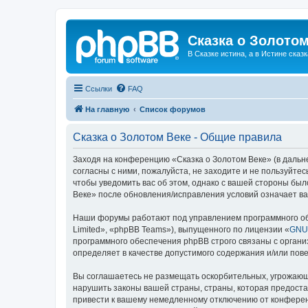
Сказка о Золотом
В Сказке истина, а в Истине сказк
Ссылки
FAQ
На главную
Список форумов
Сказка о Золотом Веке - Общие правила
Заходя на конференцию «Сказка о Золотом Веке» (в дальне
согласны с ними, пожалуйста, не заходите и не пользуйте
чтобы уведомить вас об этом, однако с вашей стороны бы
Веке» после обновления/исправления условий означает ва
Наши форумы работают под управлением программного об
Limited», «phpBB Teams»), выпущенного по лицензии «
GNU 
программного обеспечения phpBB строго связаны с органи
определяет в качестве допустимого содержания и/или по
Вы соглашаетесь не размещать оскорбительных, угрожающ
нарушить законы вашей страны, страны, которая предоста
привести к вашему немедленному отключению от конференц