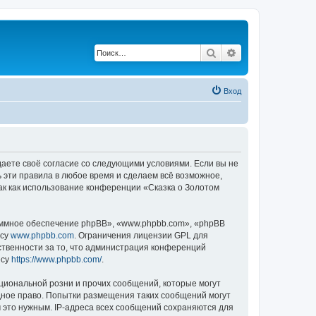
Поиск
Расширенный по
Вход
ждаете своё согласие со следующими условиями. Если вы не
ь эти правила в любое время и сделаем всё возможное,
ак как использование конференции «Сказка о Золотом
ммное обеспечение phpBB», «www.phpbb.com», «phpBB
есу
www.phpbb.com
. Ограничения лицензии GPL для
ственности за то, что администрация конференций
есу
https://www.phpbb.com/
.
циональной розни и прочих сообщений, которые могут
дное право. Попытки размещения таких сообщений могут
 это нужным. IP-адреса всех сообщений сохраняются для