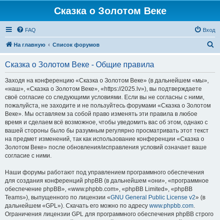
Сказка о Золотом Веке
FAQ
Вход
П
На главную
Список форумов
о
Сказка о Золотом Веке - Общие правила
и
с
Заходя на конференцию «Сказка о Золотом Веке» (в дальнейшем «мы»,
«наш», «Сказка о Золотом Веке», «https://2025.lv»), вы подтверждаете
к
своё согласие со следующими условиями. Если вы не согласны с ними,
пожалуйста, не заходите и не пользуйтесь форумами «Сказка о Золотом
Веке». Мы оставляем за собой право изменять эти правила в любое
время и сделаем всё возможное, чтобы уведомить вас об этом, однако с
вашей стороны было бы разумным регулярно просматривать этот текст
на предмет изменений, так как использование конференции «Сказка о
Золотом Веке» после обновления/исправления условий означает ваше
согласие с ними.
Наши форумы работают под управлением программного обеспечения
для создания конференций phpBB (в дальнейшем «они», «программное
обеспечение phpBB», «www.phpbb.com», «phpBB Limited», «phpBB
Teams»), выпущенного по лицензии «
GNU General Public License v2
» (в
дальнейшем «GPL»). Скачать его можно по адресу
www.phpbb.com
.
Ограничения лицензии GPL для программного обеспечения phpBB строго