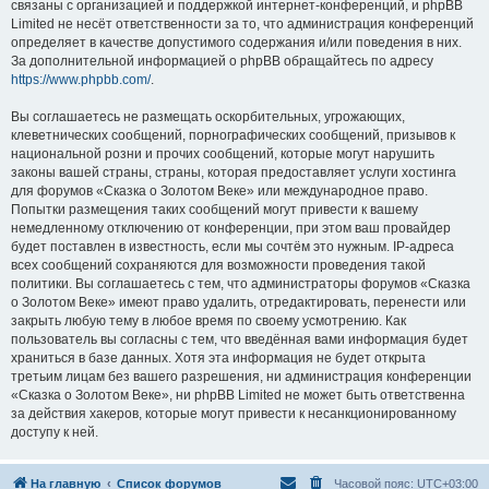
связаны с организацией и поддержкой интернет-конференций, и phpBB
Limited не несёт ответственности за то, что администрация конференций
определяет в качестве допустимого содержания и/или поведения в них.
За дополнительной информацией о phpBB обращайтесь по адресу
https://www.phpbb.com/
.
Вы соглашаетесь не размещать оскорбительных, угрожающих,
клеветнических сообщений, порнографических сообщений, призывов к
национальной розни и прочих сообщений, которые могут нарушить
законы вашей страны, страны, которая предоставляет услуги хостинга
для форумов «Сказка о Золотом Веке» или международное право.
Попытки размещения таких сообщений могут привести к вашему
немедленному отключению от конференции, при этом ваш провайдер
будет поставлен в известность, если мы сочтём это нужным. IP-адреса
всех сообщений сохраняются для возможности проведения такой
политики. Вы соглашаетесь с тем, что администраторы форумов «Сказка
о Золотом Веке» имеют право удалить, отредактировать, перенести или
закрыть любую тему в любое время по своему усмотрению. Как
пользователь вы согласны с тем, что введённая вами информация будет
храниться в базе данных. Хотя эта информация не будет открыта
третьим лицам без вашего разрешения, ни администрация конференции
«Сказка о Золотом Веке», ни phpBB Limited не может быть ответственна
за действия хакеров, которые могут привести к несанкционированному
доступу к ней.
На главную
Список форумов
Часовой пояс:
UTC+03:00