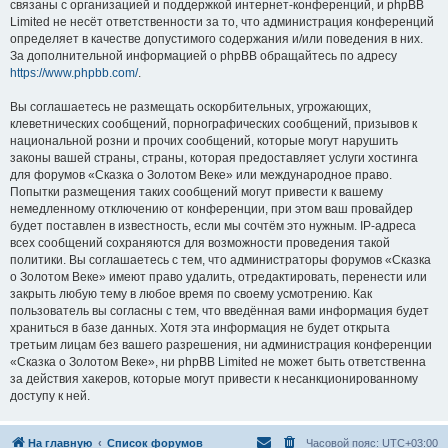
связаны с организацией и поддержкой интернет-конференций, и phpBB
Limited не несёт ответственности за то, что администрация конференций
определяет в качестве допустимого содержания и/или поведения в них.
За дополнительной информацией о phpBB обращайтесь по адресу
https://www.phpbb.com/
.
Вы соглашаетесь не размещать оскорбительных, угрожающих,
клеветнических сообщений, порнографических сообщений, призывов к
национальной розни и прочих сообщений, которые могут нарушить
законы вашей страны, страны, которая предоставляет услуги хостинга
для форумов «Сказка о Золотом Веке» или международное право.
Попытки размещения таких сообщений могут привести к вашему
немедленному отключению от конференции, при этом ваш провайдер
будет поставлен в известность, если мы сочтём это нужным. IP-адреса
всех сообщений сохраняются для возможности проведения такой
политики. Вы соглашаетесь с тем, что администраторы форумов «Сказка
о Золотом Веке» имеют право удалить, отредактировать, перенести или
закрыть любую тему в любое время по своему усмотрению. Как
пользователь вы согласны с тем, что введённая вами информация будет
храниться в базе данных. Хотя эта информация не будет открыта
третьим лицам без вашего разрешения, ни администрация конференции
«Сказка о Золотом Веке», ни phpBB Limited не может быть ответственна
за действия хакеров, которые могут привести к несанкционированному
доступу к ней.
На главную
Список форумов
Часовой пояс:
UTC+03:00