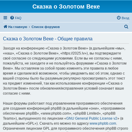
Сказка о Золотом Веке
FAQ
Вход
П
На главную
Список форумов
о
Сказка о Золотом Веке - Общие правила
и
с
Заходя на конференцию «Сказка о Золотом Веке» (в дальнейшем «мы»,
«наш», «Сказка о Золотом Веке», «https://2025.lv»), вы подтверждаете
к
своё согласие со следующими условиями. Если вы не согласны с ними,
пожалуйста, не заходите и не пользуйтесь форумами «Сказка о Золотом
Веке». Мы оставляем за собой право изменять эти правила в любое
время и сделаем всё возможное, чтобы уведомить вас об этом, однако с
вашей стороны было бы разумным регулярно просматривать этот текст
на предмет изменений, так как использование конференции «Сказка о
Золотом Веке» после обновления/исправления условий означает ваше
согласие с ними.
Наши форумы работают под управлением программного обеспечения
для создания конференций phpBB (в дальнейшем «они», «программное
обеспечение phpBB», «www.phpbb.com», «phpBB Limited», «phpBB
Teams»), выпущенного по лицензии «
GNU General Public License v2
» (в
дальнейшем «GPL»). Скачать его можно по адресу
www.phpbb.com
.
Ограничения лицензии GPL для программного обеспечения phpBB строго