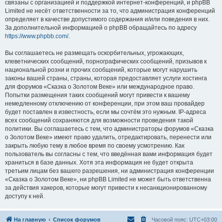
связаны с организацией и поддержкой интернет-конференций, и phpBB
Limited не несёт ответственности за то, что администрация конференций
определяет в качестве допустимого содержания и/или поведения в них.
За дополнительной информацией о phpBB обращайтесь по адресу
https://www.phpbb.com/
.
Вы соглашаетесь не размещать оскорбительных, угрожающих,
клеветнических сообщений, порнографических сообщений, призывов к
национальной розни и прочих сообщений, которые могут нарушить
законы вашей страны, страны, которая предоставляет услуги хостинга
для форумов «Сказка о Золотом Веке» или международное право.
Попытки размещения таких сообщений могут привести к вашему
немедленному отключению от конференции, при этом ваш провайдер
будет поставлен в известность, если мы сочтём это нужным. IP-адреса
всех сообщений сохраняются для возможности проведения такой
политики. Вы соглашаетесь с тем, что администраторы форумов «Сказка
о Золотом Веке» имеют право удалить, отредактировать, перенести или
закрыть любую тему в любое время по своему усмотрению. Как
пользователь вы согласны с тем, что введённая вами информация будет
храниться в базе данных. Хотя эта информация не будет открыта
третьим лицам без вашего разрешения, ни администрация конференции
«Сказка о Золотом Веке», ни phpBB Limited не может быть ответственна
за действия хакеров, которые могут привести к несанкционированному
доступу к ней.
На главную
Список форумов
Часовой пояс:
UTC+03:00