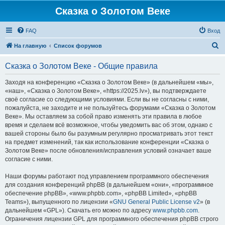
Сказка о Золотом Веке
FAQ
Вход
П
На главную
Список форумов
о
Сказка о Золотом Веке - Общие правила
и
с
Заходя на конференцию «Сказка о Золотом Веке» (в дальнейшем «мы»,
«наш», «Сказка о Золотом Веке», «https://2025.lv»), вы подтверждаете
к
своё согласие со следующими условиями. Если вы не согласны с ними,
пожалуйста, не заходите и не пользуйтесь форумами «Сказка о Золотом
Веке». Мы оставляем за собой право изменять эти правила в любое
время и сделаем всё возможное, чтобы уведомить вас об этом, однако с
вашей стороны было бы разумным регулярно просматривать этот текст
на предмет изменений, так как использование конференции «Сказка о
Золотом Веке» после обновления/исправления условий означает ваше
согласие с ними.
Наши форумы работают под управлением программного обеспечения
для создания конференций phpBB (в дальнейшем «они», «программное
обеспечение phpBB», «www.phpbb.com», «phpBB Limited», «phpBB
Teams»), выпущенного по лицензии «
GNU General Public License v2
» (в
дальнейшем «GPL»). Скачать его можно по адресу
www.phpbb.com
.
Ограничения лицензии GPL для программного обеспечения phpBB строго