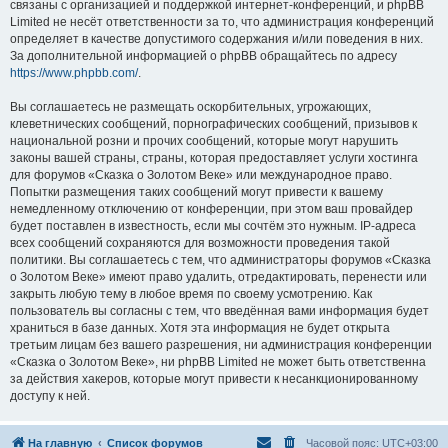
связаны с организацией и поддержкой интернет-конференций, и phpBB
Limited не несёт ответственности за то, что администрация конференций
определяет в качестве допустимого содержания и/или поведения в них.
За дополнительной информацией о phpBB обращайтесь по адресу
https://www.phpbb.com/
.
Вы соглашаетесь не размещать оскорбительных, угрожающих,
клеветнических сообщений, порнографических сообщений, призывов к
национальной розни и прочих сообщений, которые могут нарушить
законы вашей страны, страны, которая предоставляет услуги хостинга
для форумов «Сказка о Золотом Веке» или международное право.
Попытки размещения таких сообщений могут привести к вашему
немедленному отключению от конференции, при этом ваш провайдер
будет поставлен в известность, если мы сочтём это нужным. IP-адреса
всех сообщений сохраняются для возможности проведения такой
политики. Вы соглашаетесь с тем, что администраторы форумов «Сказка
о Золотом Веке» имеют право удалить, отредактировать, перенести или
закрыть любую тему в любое время по своему усмотрению. Как
пользователь вы согласны с тем, что введённая вами информация будет
храниться в базе данных. Хотя эта информация не будет открыта
третьим лицам без вашего разрешения, ни администрация конференции
«Сказка о Золотом Веке», ни phpBB Limited не может быть ответственна
за действия хакеров, которые могут привести к несанкционированному
доступу к ней.
На главную
Список форумов
Часовой пояс:
UTC+03:00