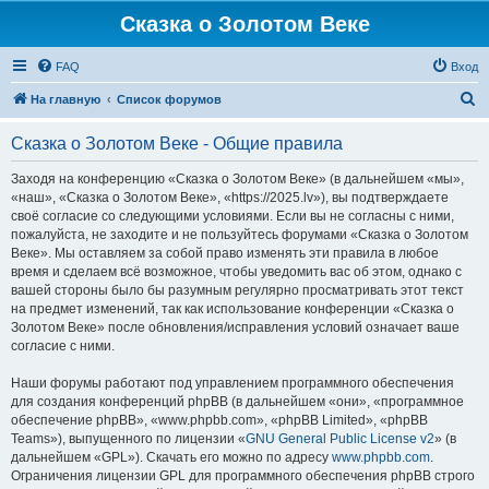
Сказка о Золотом Веке
FAQ
Вход
П
На главную
Список форумов
о
Сказка о Золотом Веке - Общие правила
и
с
Заходя на конференцию «Сказка о Золотом Веке» (в дальнейшем «мы»,
«наш», «Сказка о Золотом Веке», «https://2025.lv»), вы подтверждаете
к
своё согласие со следующими условиями. Если вы не согласны с ними,
пожалуйста, не заходите и не пользуйтесь форумами «Сказка о Золотом
Веке». Мы оставляем за собой право изменять эти правила в любое
время и сделаем всё возможное, чтобы уведомить вас об этом, однако с
вашей стороны было бы разумным регулярно просматривать этот текст
на предмет изменений, так как использование конференции «Сказка о
Золотом Веке» после обновления/исправления условий означает ваше
согласие с ними.
Наши форумы работают под управлением программного обеспечения
для создания конференций phpBB (в дальнейшем «они», «программное
обеспечение phpBB», «www.phpbb.com», «phpBB Limited», «phpBB
Teams»), выпущенного по лицензии «
GNU General Public License v2
» (в
дальнейшем «GPL»). Скачать его можно по адресу
www.phpbb.com
.
Ограничения лицензии GPL для программного обеспечения phpBB строго