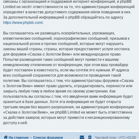
связаны с организацией и поддержкой интернет-конференций, и phpBB
Limited не несёт ответственности за то, что администрация конференций
определяет в качестве допустимого содержания и/или поведения в них.
За дополнительной информацией о phpBB обращайтесь по адресу
https://www.phpbb.com/
.
Вы соглашаетесь не размещать оскорбительных, угрожающих,
клеветнических сообщений, порнографических сообщений, призывов к
национальной розни и прочих сообщений, которые могут нарушить
законы вашей страны, страны, которая предоставляет услуги хостинга
для форумов «Сказка о Золотом Веке» или международное право.
Попытки размещения таких сообщений могут привести к вашему
немедленному отключению от конференции, при этом ваш провайдер
будет поставлен в известность, если мы сочтём это нужным. IP-адреса
всех сообщений сохраняются для возможности проведения такой
политики. Вы соглашаетесь с тем, что администраторы форумов «Сказка
о Золотом Веке» имеют право удалить, отредактировать, перенести или
закрыть любую тему в любое время по своему усмотрению. Как
пользователь вы согласны с тем, что введённая вами информация будет
храниться в базе данных. Хотя эта информация не будет открыта
третьим лицам без вашего разрешения, ни администрация конференции
«Сказка о Золотом Веке», ни phpBB Limited не может быть ответственна
за действия хакеров, которые могут привести к несанкционированному
доступу к ней.
На главную
Список форумов
Часовой пояс:
UTC+03:00