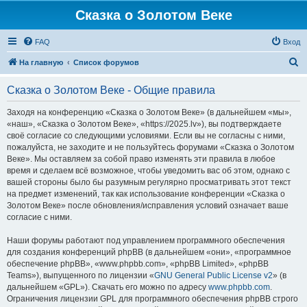
Сказка о Золотом Веке
FAQ
Вход
П
На главную
Список форумов
о
Сказка о Золотом Веке - Общие правила
и
с
Заходя на конференцию «Сказка о Золотом Веке» (в дальнейшем «мы»,
«наш», «Сказка о Золотом Веке», «https://2025.lv»), вы подтверждаете
к
своё согласие со следующими условиями. Если вы не согласны с ними,
пожалуйста, не заходите и не пользуйтесь форумами «Сказка о Золотом
Веке». Мы оставляем за собой право изменять эти правила в любое
время и сделаем всё возможное, чтобы уведомить вас об этом, однако с
вашей стороны было бы разумным регулярно просматривать этот текст
на предмет изменений, так как использование конференции «Сказка о
Золотом Веке» после обновления/исправления условий означает ваше
согласие с ними.
Наши форумы работают под управлением программного обеспечения
для создания конференций phpBB (в дальнейшем «они», «программное
обеспечение phpBB», «www.phpbb.com», «phpBB Limited», «phpBB
Teams»), выпущенного по лицензии «
GNU General Public License v2
» (в
дальнейшем «GPL»). Скачать его можно по адресу
www.phpbb.com
.
Ограничения лицензии GPL для программного обеспечения phpBB строго