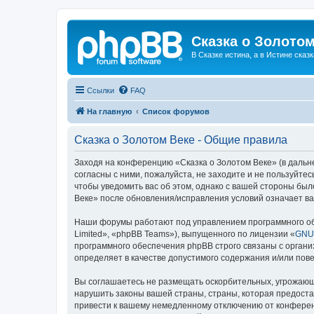
Сказка о Золотом
В Сказке истина, а в Истине сказк
Ссылки
FAQ
На главную
Список форумов
Сказка о Золотом Веке - Общие правила
Заходя на конференцию «Сказка о Золотом Веке» (в дальне
согласны с ними, пожалуйста, не заходите и не пользуйте
чтобы уведомить вас об этом, однако с вашей стороны бы
Веке» после обновления/исправления условий означает ва
Наши форумы работают под управлением программного об
Limited», «phpBB Teams»), выпущенного по лицензии «
GNU 
программного обеспечения phpBB строго связаны с органи
определяет в качестве допустимого содержания и/или по
Вы соглашаетесь не размещать оскорбительных, угрожающ
нарушить законы вашей страны, страны, которая предоста
привести к вашему немедленному отключению от конференц