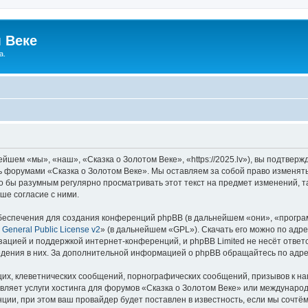
 Веке
а.
йшем «мы», «наш», «Сказка о Золотом Веке», «https://2025.lv»), вы подтвер
сь форумами «Сказка о Золотом Веке». Мы оставляем за собой право изменят
ло бы разумным регулярно просматривать этот текст на предмет изменений, т
ше согласие с ними.
еспечения для создания конференций phpBB (в дальнейшем «они», «програ
General Public License v2
» (в дальнейшем «GPL»). Скачать его можно по адр
зацией и поддержкой интернет-конференций, и phpBB Limited не несёт ответ
ведения в них. За дополнительной информацией о phpBB обращайтесь по адр
их, клеветнических сообщений, порнографических сообщений, призывов к на
вляет услуги хостинга для форумов «Сказка о Золотом Веке» или междунаро
ии, при этом ваш провайдер будет поставлен в известность, если мы сочтём