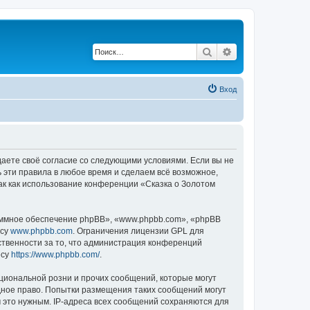
Поиск
Расширенный по
Вход
ждаете своё согласие со следующими условиями. Если вы не
ь эти правила в любое время и сделаем всё возможное,
ак как использование конференции «Сказка о Золотом
ммное обеспечение phpBB», «www.phpbb.com», «phpBB
есу
www.phpbb.com
. Ограничения лицензии GPL для
ственности за то, что администрация конференций
есу
https://www.phpbb.com/
.
циональной розни и прочих сообщений, которые могут
дное право. Попытки размещения таких сообщений могут
 это нужным. IP-адреса всех сообщений сохраняются для