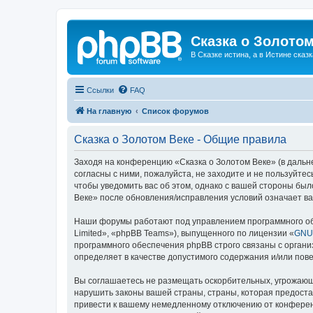
Сказка о Золотом
В Сказке истина, а в Истине сказк
Ссылки
FAQ
На главную
Список форумов
Сказка о Золотом Веке - Общие правила
Заходя на конференцию «Сказка о Золотом Веке» (в дальне
согласны с ними, пожалуйста, не заходите и не пользуйте
чтобы уведомить вас об этом, однако с вашей стороны бы
Веке» после обновления/исправления условий означает ва
Наши форумы работают под управлением программного об
Limited», «phpBB Teams»), выпущенного по лицензии «
GNU 
программного обеспечения phpBB строго связаны с органи
определяет в качестве допустимого содержания и/или по
Вы соглашаетесь не размещать оскорбительных, угрожающ
нарушить законы вашей страны, страны, которая предоста
привести к вашему немедленному отключению от конференц