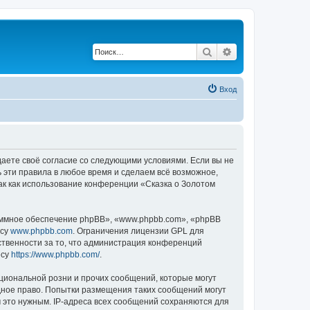
Поиск
Расширенный по
Вход
ждаете своё согласие со следующими условиями. Если вы не
ь эти правила в любое время и сделаем всё возможное,
ак как использование конференции «Сказка о Золотом
ммное обеспечение phpBB», «www.phpbb.com», «phpBB
есу
www.phpbb.com
. Ограничения лицензии GPL для
ственности за то, что администрация конференций
есу
https://www.phpbb.com/
.
циональной розни и прочих сообщений, которые могут
дное право. Попытки размещения таких сообщений могут
 это нужным. IP-адреса всех сообщений сохраняются для