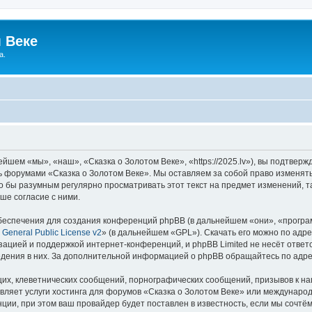
 Веке
а.
йшем «мы», «наш», «Сказка о Золотом Веке», «https://2025.lv»), вы подтвер
сь форумами «Сказка о Золотом Веке». Мы оставляем за собой право изменят
ло бы разумным регулярно просматривать этот текст на предмет изменений, т
ше согласие с ними.
еспечения для создания конференций phpBB (в дальнейшем «они», «програ
General Public License v2
» (в дальнейшем «GPL»). Скачать его можно по адр
зацией и поддержкой интернет-конференций, и phpBB Limited не несёт ответ
ведения в них. За дополнительной информацией о phpBB обращайтесь по адр
их, клеветнических сообщений, порнографических сообщений, призывов к на
вляет услуги хостинга для форумов «Сказка о Золотом Веке» или междунаро
ии, при этом ваш провайдер будет поставлен в известность, если мы сочтём