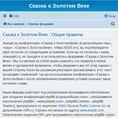
Сказка о Золотом Веке
FAQ
Вход
П
На главную
Список форумов
о
Сказка о Золотом Веке - Общие правила
и
с
Заходя на конференцию «Сказка о Золотом Веке» (в дальнейшем «мы»,
«наш», «Сказка о Золотом Веке», «https://2025.lv»), вы подтверждаете
к
своё согласие со следующими условиями. Если вы не согласны с ними,
пожалуйста, не заходите и не пользуйтесь форумами «Сказка о Золотом
Веке». Мы оставляем за собой право изменять эти правила в любое
время и сделаем всё возможное, чтобы уведомить вас об этом, однако с
вашей стороны было бы разумным регулярно просматривать этот текст
на предмет изменений, так как использование конференции «Сказка о
Золотом Веке» после обновления/исправления условий означает ваше
согласие с ними.
Наши форумы работают под управлением программного обеспечения
для создания конференций phpBB (в дальнейшем «они», «программное
обеспечение phpBB», «www.phpbb.com», «phpBB Limited», «phpBB
Teams»), выпущенного по лицензии «
GNU General Public License v2
» (в
дальнейшем «GPL»). Скачать его можно по адресу
www.phpbb.com
.
Ограничения лицензии GPL для программного обеспечения phpBB строго