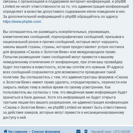
связаны с организацией и поддержкой интернет-конференций, и phpBB
Limited не несёт ответственности за то, что администрация конференций
определяет в качестве допустимого содержания и/или поведения в них.
За дополнительной информацией о phpBB обращайтесь по адресу
https://www.phpbb.com/
.
Вы соглашаетесь не размещать оскорбительных, угрожающих,
клеветнических сообщений, порнографических сообщений, призывов к
национальной розни и прочих сообщений, которые могут нарушить
законы вашей страны, страны, которая предоставляет услуги хостинга
для форумов «Сказка о Золотом Веке» или международное право.
Попытки размещения таких сообщений могут привести к вашему
немедленному отключению от конференции, при этом ваш провайдер
будет поставлен в известность, если мы сочтём это нужным. IP-адреса
всех сообщений сохраняются для возможности проведения такой
политики. Вы соглашаетесь с тем, что администраторы форумов «Сказка
о Золотом Веке» имеют право удалить, отредактировать, перенести или
закрыть любую тему в любое время по своему усмотрению. Как
пользователь вы согласны с тем, что введённая вами информация будет
храниться в базе данных. Хотя эта информация не будет открыта
третьим лицам без вашего разрешения, ни администрация конференции
«Сказка о Золотом Веке», ни phpBB Limited не может быть ответственна
за действия хакеров, которые могут привести к несанкционированному
доступу к ней.
На главную
Список форумов
Часовой пояс:
UTC+03:00