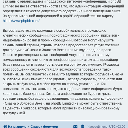
связаны с организацией и поддержкой интернет-конференций, и phpBB
Limited не несёт ответственности за то, что администрация конференций
определяет в качестве допустимого содержания и/или поведения в них.
За дополнительной информацией о phpBB обращайтесь по адресу
https://www.phpbb.com/
.
Вы соглашаетесь не размещать оскорбительных, угрожающих,
клеветнических сообщений, порнографических сообщений, призывов к
национальной розни и прочих сообщений, которые могут нарушить
законы вашей страны, страны, которая предоставляет услуги хостинга
для форумов «Сказка о Золотом Веке» или международное право.
Попытки размещения таких сообщений могут привести к вашему
немедленному отключению от конференции, при этом ваш провайдер
будет поставлен в известность, если мы сочтём это нужным. IP-адреса
всех сообщений сохраняются для возможности проведения такой
политики. Вы соглашаетесь с тем, что администраторы форумов «Сказка
о Золотом Веке» имеют право удалить, отредактировать, перенести или
закрыть любую тему в любое время по своему усмотрению. Как
пользователь вы согласны с тем, что введённая вами информация будет
храниться в базе данных. Хотя эта информация не будет открыта
третьим лицам без вашего разрешения, ни администрация конференции
«Сказка о Золотом Веке», ни phpBB Limited не может быть ответственна
за действия хакеров, которые могут привести к несанкционированному
доступу к ней.
На главную
Список форумов
Часовой пояс:
UTC+03:00