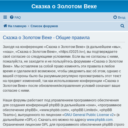
Сказка о Золотом Веке
FAQ
Вход
П
На главную
Список форумов
о
Сказка о Золотом Веке - Общие правила
и
с
Заходя на конференцию «Сказка о Золотом Веке» (в дальнейшем «мы»,
«наш», «Сказка о Золотом Веке», «https://2025.lv»), вы подтверждаете
к
своё согласие со следующими условиями. Если вы не согласны с ними,
пожалуйста, не заходите и не пользуйтесь форумами «Сказка о Золотом
Веке». Мы оставляем за собой право изменять эти правила в любое
время и сделаем всё возможное, чтобы уведомить вас об этом, однако с
вашей стороны было бы разумным регулярно просматривать этот текст
на предмет изменений, так как использование конференции «Сказка о
Золотом Веке» после обновления/исправления условий означает ваше
согласие с ними.
Наши форумы работают под управлением программного обеспечения
для создания конференций phpBB (в дальнейшем «они», «программное
обеспечение phpBB», «www.phpbb.com», «phpBB Limited», «phpBB
Teams»), выпущенного по лицензии «
GNU General Public License v2
» (в
дальнейшем «GPL»). Скачать его можно по адресу
www.phpbb.com
.
Ограничения лицензии GPL для программного обеспечения phpBB строго