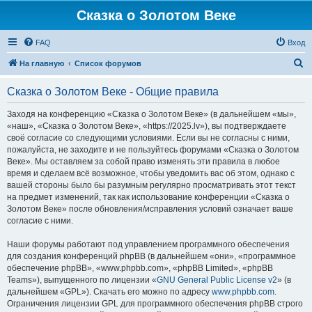
Сказка о Золотом Веке
FAQ
Вход
П
На главную
Список форумов
о
Сказка о Золотом Веке - Общие правила
и
с
Заходя на конференцию «Сказка о Золотом Веке» (в дальнейшем «мы»,
«наш», «Сказка о Золотом Веке», «https://2025.lv»), вы подтверждаете
к
своё согласие со следующими условиями. Если вы не согласны с ними,
пожалуйста, не заходите и не пользуйтесь форумами «Сказка о Золотом
Веке». Мы оставляем за собой право изменять эти правила в любое
время и сделаем всё возможное, чтобы уведомить вас об этом, однако с
вашей стороны было бы разумным регулярно просматривать этот текст
на предмет изменений, так как использование конференции «Сказка о
Золотом Веке» после обновления/исправления условий означает ваше
согласие с ними.
Наши форумы работают под управлением программного обеспечения
для создания конференций phpBB (в дальнейшем «они», «программное
обеспечение phpBB», «www.phpbb.com», «phpBB Limited», «phpBB
Teams»), выпущенного по лицензии «
GNU General Public License v2
» (в
дальнейшем «GPL»). Скачать его можно по адресу
www.phpbb.com
.
Ограничения лицензии GPL для программного обеспечения phpBB строго