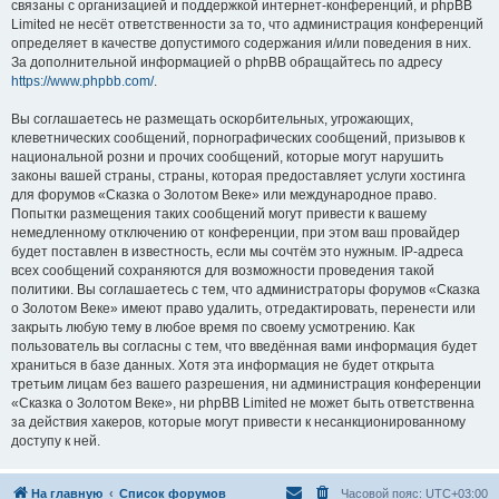
связаны с организацией и поддержкой интернет-конференций, и phpBB
Limited не несёт ответственности за то, что администрация конференций
определяет в качестве допустимого содержания и/или поведения в них.
За дополнительной информацией о phpBB обращайтесь по адресу
https://www.phpbb.com/
.
Вы соглашаетесь не размещать оскорбительных, угрожающих,
клеветнических сообщений, порнографических сообщений, призывов к
национальной розни и прочих сообщений, которые могут нарушить
законы вашей страны, страны, которая предоставляет услуги хостинга
для форумов «Сказка о Золотом Веке» или международное право.
Попытки размещения таких сообщений могут привести к вашему
немедленному отключению от конференции, при этом ваш провайдер
будет поставлен в известность, если мы сочтём это нужным. IP-адреса
всех сообщений сохраняются для возможности проведения такой
политики. Вы соглашаетесь с тем, что администраторы форумов «Сказка
о Золотом Веке» имеют право удалить, отредактировать, перенести или
закрыть любую тему в любое время по своему усмотрению. Как
пользователь вы согласны с тем, что введённая вами информация будет
храниться в базе данных. Хотя эта информация не будет открыта
третьим лицам без вашего разрешения, ни администрация конференции
«Сказка о Золотом Веке», ни phpBB Limited не может быть ответственна
за действия хакеров, которые могут привести к несанкционированному
доступу к ней.
На главную
Список форумов
Часовой пояс:
UTC+03:00