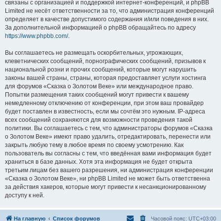
связаны с организацией и поддержкой интернет-конференций, и phpBB
Limited не несёт ответственности за то, что администрация конференций
определяет в качестве допустимого содержания и/или поведения в них.
За дополнительной информацией о phpBB обращайтесь по адресу
https://www.phpbb.com/
.
Вы соглашаетесь не размещать оскорбительных, угрожающих,
клеветнических сообщений, порнографических сообщений, призывов к
национальной розни и прочих сообщений, которые могут нарушить
законы вашей страны, страны, которая предоставляет услуги хостинга
для форумов «Сказка о Золотом Веке» или международное право.
Попытки размещения таких сообщений могут привести к вашему
немедленному отключению от конференции, при этом ваш провайдер
будет поставлен в известность, если мы сочтём это нужным. IP-адреса
всех сообщений сохраняются для возможности проведения такой
политики. Вы соглашаетесь с тем, что администраторы форумов «Сказка
о Золотом Веке» имеют право удалить, отредактировать, перенести или
закрыть любую тему в любое время по своему усмотрению. Как
пользователь вы согласны с тем, что введённая вами информация будет
храниться в базе данных. Хотя эта информация не будет открыта
третьим лицам без вашего разрешения, ни администрация конференции
«Сказка о Золотом Веке», ни phpBB Limited не может быть ответственна
за действия хакеров, которые могут привести к несанкционированному
доступу к ней.
На главную
Список форумов
Часовой пояс:
UTC+03:00