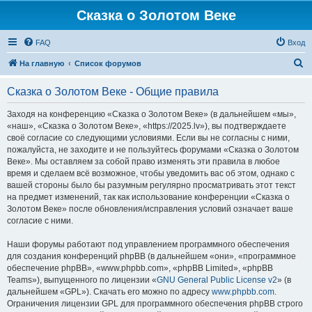
Сказка о Золотом Веке
FAQ
Вход
П
На главную
Список форумов
о
Сказка о Золотом Веке - Общие правила
и
с
Заходя на конференцию «Сказка о Золотом Веке» (в дальнейшем «мы»,
«наш», «Сказка о Золотом Веке», «https://2025.lv»), вы подтверждаете
к
своё согласие со следующими условиями. Если вы не согласны с ними,
пожалуйста, не заходите и не пользуйтесь форумами «Сказка о Золотом
Веке». Мы оставляем за собой право изменять эти правила в любое
время и сделаем всё возможное, чтобы уведомить вас об этом, однако с
вашей стороны было бы разумным регулярно просматривать этот текст
на предмет изменений, так как использование конференции «Сказка о
Золотом Веке» после обновления/исправления условий означает ваше
согласие с ними.
Наши форумы работают под управлением программного обеспечения
для создания конференций phpBB (в дальнейшем «они», «программное
обеспечение phpBB», «www.phpbb.com», «phpBB Limited», «phpBB
Teams»), выпущенного по лицензии «
GNU General Public License v2
» (в
дальнейшем «GPL»). Скачать его можно по адресу
www.phpbb.com
.
Ограничения лицензии GPL для программного обеспечения phpBB строго