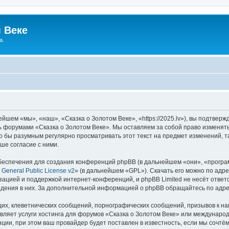
 Веке
а.
йшем «мы», «наш», «Сказка о Золотом Веке», «https://2025.lv»), вы подтвер
сь форумами «Сказка о Золотом Веке». Мы оставляем за собой право изменят
ло бы разумным регулярно просматривать этот текст на предмет изменений, т
ше согласие с ними.
еспечения для создания конференций phpBB (в дальнейшем «они», «програ
General Public License v2
» (в дальнейшем «GPL»). Скачать его можно по адр
зацией и поддержкой интернет-конференций, и phpBB Limited не несёт ответ
ведения в них. За дополнительной информацией о phpBB обращайтесь по адр
их, клеветнических сообщений, порнографических сообщений, призывов к на
вляет услуги хостинга для форумов «Сказка о Золотом Веке» или междунаро
ии, при этом ваш провайдер будет поставлен в известность, если мы сочтём