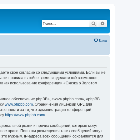
Поиск
Расширенный по
Вход
ждаете своё согласие со следующими условиями. Если вы не
ь эти правила в любое время и сделаем всё возможное,
ак как использование конференции «Сказка о Золотом
ммное обеспечение phpBB», «www.phpbb.com», «phpBB
есу
www.phpbb.com
. Ограничения лицензии GPL для
ственности за то, что администрация конференций
есу
https://www.phpbb.com/
.
циональной розни и прочих сообщений, которые могут
дное право. Попытки размещения таких сообщений могут
 это нужным. IP-адреса всех сообщений сохраняются для