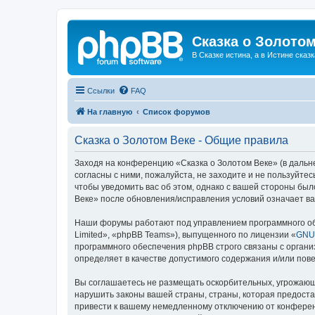
Сказка о Золотом
В Сказке истина, а в Истине сказк
Ссылки
FAQ
На главную
Список форумов
Сказка о Золотом Веке - Общие правила
Заходя на конференцию «Сказка о Золотом Веке» (в дальне
согласны с ними, пожалуйста, не заходите и не пользуйте
чтобы уведомить вас об этом, однако с вашей стороны бы
Веке» после обновления/исправления условий означает ва
Наши форумы работают под управлением программного об
Limited», «phpBB Teams»), выпущенного по лицензии «
GNU 
программного обеспечения phpBB строго связаны с органи
определяет в качестве допустимого содержания и/или по
Вы соглашаетесь не размещать оскорбительных, угрожающ
нарушить законы вашей страны, страны, которая предоста
привести к вашему немедленному отключению от конференц