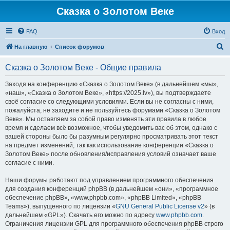
Сказка о Золотом Веке
FAQ
Вход
П
На главную
Список форумов
о
Сказка о Золотом Веке - Общие правила
и
с
Заходя на конференцию «Сказка о Золотом Веке» (в дальнейшем «мы»,
«наш», «Сказка о Золотом Веке», «https://2025.lv»), вы подтверждаете
к
своё согласие со следующими условиями. Если вы не согласны с ними,
пожалуйста, не заходите и не пользуйтесь форумами «Сказка о Золотом
Веке». Мы оставляем за собой право изменять эти правила в любое
время и сделаем всё возможное, чтобы уведомить вас об этом, однако с
вашей стороны было бы разумным регулярно просматривать этот текст
на предмет изменений, так как использование конференции «Сказка о
Золотом Веке» после обновления/исправления условий означает ваше
согласие с ними.
Наши форумы работают под управлением программного обеспечения
для создания конференций phpBB (в дальнейшем «они», «программное
обеспечение phpBB», «www.phpbb.com», «phpBB Limited», «phpBB
Teams»), выпущенного по лицензии «
GNU General Public License v2
» (в
дальнейшем «GPL»). Скачать его можно по адресу
www.phpbb.com
.
Ограничения лицензии GPL для программного обеспечения phpBB строго