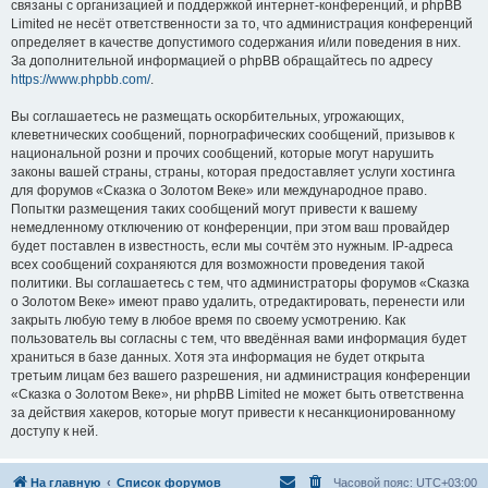
связаны с организацией и поддержкой интернет-конференций, и phpBB
Limited не несёт ответственности за то, что администрация конференций
определяет в качестве допустимого содержания и/или поведения в них.
За дополнительной информацией о phpBB обращайтесь по адресу
https://www.phpbb.com/
.
Вы соглашаетесь не размещать оскорбительных, угрожающих,
клеветнических сообщений, порнографических сообщений, призывов к
национальной розни и прочих сообщений, которые могут нарушить
законы вашей страны, страны, которая предоставляет услуги хостинга
для форумов «Сказка о Золотом Веке» или международное право.
Попытки размещения таких сообщений могут привести к вашему
немедленному отключению от конференции, при этом ваш провайдер
будет поставлен в известность, если мы сочтём это нужным. IP-адреса
всех сообщений сохраняются для возможности проведения такой
политики. Вы соглашаетесь с тем, что администраторы форумов «Сказка
о Золотом Веке» имеют право удалить, отредактировать, перенести или
закрыть любую тему в любое время по своему усмотрению. Как
пользователь вы согласны с тем, что введённая вами информация будет
храниться в базе данных. Хотя эта информация не будет открыта
третьим лицам без вашего разрешения, ни администрация конференции
«Сказка о Золотом Веке», ни phpBB Limited не может быть ответственна
за действия хакеров, которые могут привести к несанкционированному
доступу к ней.
На главную
Список форумов
Часовой пояс:
UTC+03:00