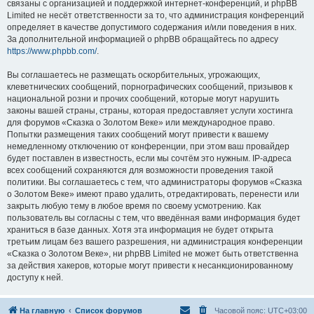
связаны с организацией и поддержкой интернет-конференций, и phpBB
Limited не несёт ответственности за то, что администрация конференций
определяет в качестве допустимого содержания и/или поведения в них.
За дополнительной информацией о phpBB обращайтесь по адресу
https://www.phpbb.com/
.
Вы соглашаетесь не размещать оскорбительных, угрожающих,
клеветнических сообщений, порнографических сообщений, призывов к
национальной розни и прочих сообщений, которые могут нарушить
законы вашей страны, страны, которая предоставляет услуги хостинга
для форумов «Сказка о Золотом Веке» или международное право.
Попытки размещения таких сообщений могут привести к вашему
немедленному отключению от конференции, при этом ваш провайдер
будет поставлен в известность, если мы сочтём это нужным. IP-адреса
всех сообщений сохраняются для возможности проведения такой
политики. Вы соглашаетесь с тем, что администраторы форумов «Сказка
о Золотом Веке» имеют право удалить, отредактировать, перенести или
закрыть любую тему в любое время по своему усмотрению. Как
пользователь вы согласны с тем, что введённая вами информация будет
храниться в базе данных. Хотя эта информация не будет открыта
третьим лицам без вашего разрешения, ни администрация конференции
«Сказка о Золотом Веке», ни phpBB Limited не может быть ответственна
за действия хакеров, которые могут привести к несанкционированному
доступу к ней.
На главную
Список форумов
Часовой пояс:
UTC+03:00