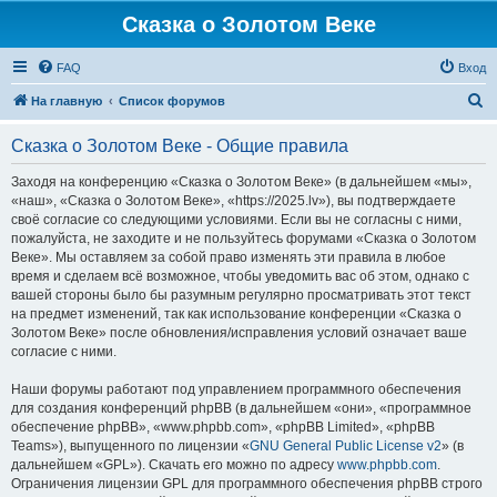
Сказка о Золотом Веке
FAQ
Вход
П
На главную
Список форумов
о
Сказка о Золотом Веке - Общие правила
и
с
Заходя на конференцию «Сказка о Золотом Веке» (в дальнейшем «мы»,
«наш», «Сказка о Золотом Веке», «https://2025.lv»), вы подтверждаете
к
своё согласие со следующими условиями. Если вы не согласны с ними,
пожалуйста, не заходите и не пользуйтесь форумами «Сказка о Золотом
Веке». Мы оставляем за собой право изменять эти правила в любое
время и сделаем всё возможное, чтобы уведомить вас об этом, однако с
вашей стороны было бы разумным регулярно просматривать этот текст
на предмет изменений, так как использование конференции «Сказка о
Золотом Веке» после обновления/исправления условий означает ваше
согласие с ними.
Наши форумы работают под управлением программного обеспечения
для создания конференций phpBB (в дальнейшем «они», «программное
обеспечение phpBB», «www.phpbb.com», «phpBB Limited», «phpBB
Teams»), выпущенного по лицензии «
GNU General Public License v2
» (в
дальнейшем «GPL»). Скачать его можно по адресу
www.phpbb.com
.
Ограничения лицензии GPL для программного обеспечения phpBB строго