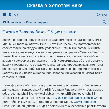
Сказка о Золотом Веке
FAQ
Вход
П
На главную
Список форумов
о
Сказка о Золотом Веке - Общие правила
и
с
Заходя на конференцию «Сказка о Золотом Веке» (в дальнейшем «мы»,
«наш», «Сказка о Золотом Веке», «https://2025.lv»), вы подтверждаете
к
своё согласие со следующими условиями. Если вы не согласны с ними,
пожалуйста, не заходите и не пользуйтесь форумами «Сказка о Золотом
Веке». Мы оставляем за собой право изменять эти правила в любое
время и сделаем всё возможное, чтобы уведомить вас об этом, однако с
вашей стороны было бы разумным регулярно просматривать этот текст
на предмет изменений, так как использование конференции «Сказка о
Золотом Веке» после обновления/исправления условий означает ваше
согласие с ними.
Наши форумы работают под управлением программного обеспечения
для создания конференций phpBB (в дальнейшем «они», «программное
обеспечение phpBB», «www.phpbb.com», «phpBB Limited», «phpBB
Teams»), выпущенного по лицензии «
GNU General Public License v2
» (в
дальнейшем «GPL»). Скачать его можно по адресу
www.phpbb.com
.
Ограничения лицензии GPL для программного обеспечения phpBB строго