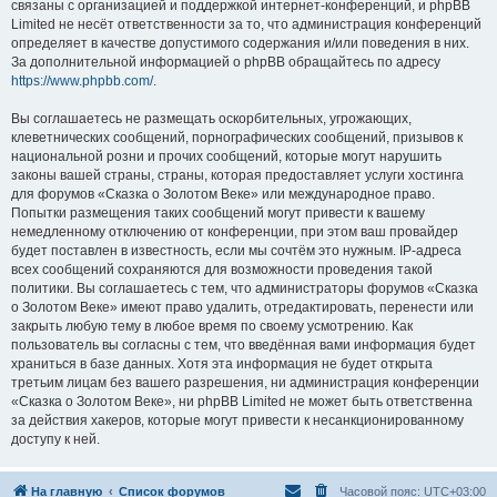
связаны с организацией и поддержкой интернет-конференций, и phpBB
Limited не несёт ответственности за то, что администрация конференций
определяет в качестве допустимого содержания и/или поведения в них.
За дополнительной информацией о phpBB обращайтесь по адресу
https://www.phpbb.com/
.
Вы соглашаетесь не размещать оскорбительных, угрожающих,
клеветнических сообщений, порнографических сообщений, призывов к
национальной розни и прочих сообщений, которые могут нарушить
законы вашей страны, страны, которая предоставляет услуги хостинга
для форумов «Сказка о Золотом Веке» или международное право.
Попытки размещения таких сообщений могут привести к вашему
немедленному отключению от конференции, при этом ваш провайдер
будет поставлен в известность, если мы сочтём это нужным. IP-адреса
всех сообщений сохраняются для возможности проведения такой
политики. Вы соглашаетесь с тем, что администраторы форумов «Сказка
о Золотом Веке» имеют право удалить, отредактировать, перенести или
закрыть любую тему в любое время по своему усмотрению. Как
пользователь вы согласны с тем, что введённая вами информация будет
храниться в базе данных. Хотя эта информация не будет открыта
третьим лицам без вашего разрешения, ни администрация конференции
«Сказка о Золотом Веке», ни phpBB Limited не может быть ответственна
за действия хакеров, которые могут привести к несанкционированному
доступу к ней.
На главную
Список форумов
Часовой пояс:
UTC+03:00