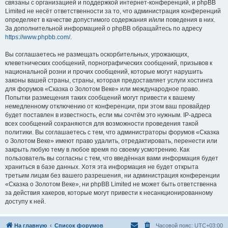
связаны с организацией и поддержкой интернет-конференций, и phpBB
Limited не несёт ответственности за то, что администрация конференций
определяет в качестве допустимого содержания и/или поведения в них.
За дополнительной информацией о phpBB обращайтесь по адресу
https://www.phpbb.com/
.
Вы соглашаетесь не размещать оскорбительных, угрожающих,
клеветнических сообщений, порнографических сообщений, призывов к
национальной розни и прочих сообщений, которые могут нарушить
законы вашей страны, страны, которая предоставляет услуги хостинга
для форумов «Сказка о Золотом Веке» или международное право.
Попытки размещения таких сообщений могут привести к вашему
немедленному отключению от конференции, при этом ваш провайдер
будет поставлен в известность, если мы сочтём это нужным. IP-адреса
всех сообщений сохраняются для возможности проведения такой
политики. Вы соглашаетесь с тем, что администраторы форумов «Сказка
о Золотом Веке» имеют право удалить, отредактировать, перенести или
закрыть любую тему в любое время по своему усмотрению. Как
пользователь вы согласны с тем, что введённая вами информация будет
храниться в базе данных. Хотя эта информация не будет открыта
третьим лицам без вашего разрешения, ни администрация конференции
«Сказка о Золотом Веке», ни phpBB Limited не может быть ответственна
за действия хакеров, которые могут привести к несанкционированному
доступу к ней.
На главную
Список форумов
Часовой пояс:
UTC+03:00