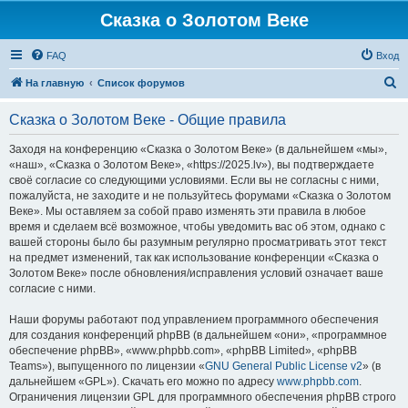
Сказка о Золотом Веке
FAQ
Вход
П
На главную
Список форумов
о
Сказка о Золотом Веке - Общие правила
и
с
Заходя на конференцию «Сказка о Золотом Веке» (в дальнейшем «мы»,
«наш», «Сказка о Золотом Веке», «https://2025.lv»), вы подтверждаете
к
своё согласие со следующими условиями. Если вы не согласны с ними,
пожалуйста, не заходите и не пользуйтесь форумами «Сказка о Золотом
Веке». Мы оставляем за собой право изменять эти правила в любое
время и сделаем всё возможное, чтобы уведомить вас об этом, однако с
вашей стороны было бы разумным регулярно просматривать этот текст
на предмет изменений, так как использование конференции «Сказка о
Золотом Веке» после обновления/исправления условий означает ваше
согласие с ними.
Наши форумы работают под управлением программного обеспечения
для создания конференций phpBB (в дальнейшем «они», «программное
обеспечение phpBB», «www.phpbb.com», «phpBB Limited», «phpBB
Teams»), выпущенного по лицензии «
GNU General Public License v2
» (в
дальнейшем «GPL»). Скачать его можно по адресу
www.phpbb.com
.
Ограничения лицензии GPL для программного обеспечения phpBB строго