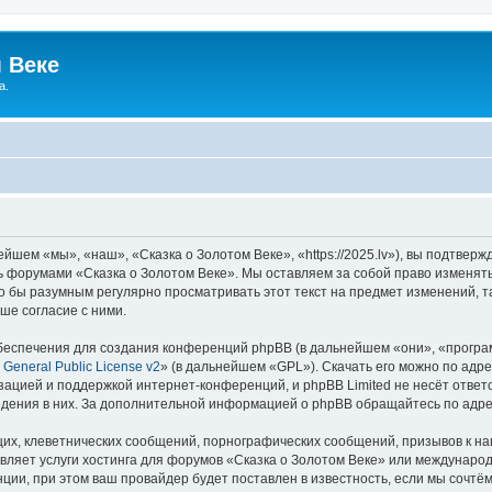
 Веке
а.
йшем «мы», «наш», «Сказка о Золотом Веке», «https://2025.lv»), вы подтвер
сь форумами «Сказка о Золотом Веке». Мы оставляем за собой право изменят
ло бы разумным регулярно просматривать этот текст на предмет изменений, т
ше согласие с ними.
еспечения для создания конференций phpBB (в дальнейшем «они», «програ
General Public License v2
» (в дальнейшем «GPL»). Скачать его можно по адр
зацией и поддержкой интернет-конференций, и phpBB Limited не несёт ответ
ведения в них. За дополнительной информацией о phpBB обращайтесь по адр
их, клеветнических сообщений, порнографических сообщений, призывов к на
вляет услуги хостинга для форумов «Сказка о Золотом Веке» или междунаро
ии, при этом ваш провайдер будет поставлен в известность, если мы сочтём