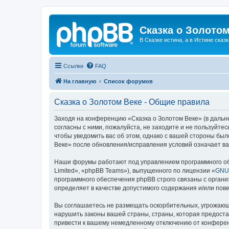
Сказка о Золотом
В Сказке истина, а в Истине сказк
Ссылки
FAQ
На главную
Список форумов
Сказка о Золотом Веке - Общие правила
Заходя на конференцию «Сказка о Золотом Веке» (в дальне
согласны с ними, пожалуйста, не заходите и не пользуйте
чтобы уведомить вас об этом, однако с вашей стороны бы
Веке» после обновления/исправления условий означает ва
Наши форумы работают под управлением программного об
Limited», «phpBB Teams»), выпущенного по лицензии «
GNU 
программного обеспечения phpBB строго связаны с органи
определяет в качестве допустимого содержания и/или по
Вы соглашаетесь не размещать оскорбительных, угрожающ
нарушить законы вашей страны, страны, которая предоста
привести к вашему немедленному отключению от конференц