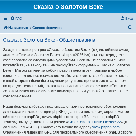
Сказка о Золотом Веке
FAQ
Вход
П
На главную
Список форумов
о
Сказка о Золотом Веке - Общие правила
и
с
Заходя на конференцию «Сказка о Золотом Веке» (в дальнейшем «мы»,
«наш», «Сказка о Золотом Веке», «https://2025.lv»), вы подтверждаете
к
своё согласие со следующими условиями. Если вы не согласны с ними,
пожалуйста, не заходите и не пользуйтесь форумами «Сказка о Золотом
Веке». Мы оставляем за собой право изменять эти правила в любое
время и сделаем всё возможное, чтобы уведомить вас об этом, однако с
вашей стороны было бы разумным регулярно просматривать этот текст
на предмет изменений, так как использование конференции «Сказка о
Золотом Веке» после обновления/исправления условий означает ваше
согласие с ними.
Наши форумы работают под управлением программного обеспечения
для создания конференций phpBB (в дальнейшем «они», «программное
обеспечение phpBB», «www.phpbb.com», «phpBB Limited», «phpBB
Teams»), выпущенного по лицензии «
GNU General Public License v2
» (в
дальнейшем «GPL»). Скачать его можно по адресу
www.phpbb.com
.
Ограничения лицензии GPL для программного обеспечения phpBB строго