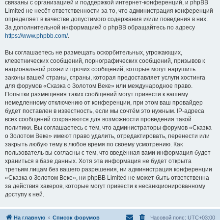
связаны с организацией и поддержкой интернет-конференций, и phpBB
Limited не несёт ответственности за то, что администрация конференций
определяет в качестве допустимого содержания и/или поведения в них.
За дополнительной информацией о phpBB обращайтесь по адресу
https://www.phpbb.com/
.
Вы соглашаетесь не размещать оскорбительных, угрожающих,
клеветнических сообщений, порнографических сообщений, призывов к
национальной розни и прочих сообщений, которые могут нарушить
законы вашей страны, страны, которая предоставляет услуги хостинга
для форумов «Сказка о Золотом Веке» или международное право.
Попытки размещения таких сообщений могут привести к вашему
немедленному отключению от конференции, при этом ваш провайдер
будет поставлен в известность, если мы сочтём это нужным. IP-адреса
всех сообщений сохраняются для возможности проведения такой
политики. Вы соглашаетесь с тем, что администраторы форумов «Сказка
о Золотом Веке» имеют право удалить, отредактировать, перенести или
закрыть любую тему в любое время по своему усмотрению. Как
пользователь вы согласны с тем, что введённая вами информация будет
храниться в базе данных. Хотя эта информация не будет открыта
третьим лицам без вашего разрешения, ни администрация конференции
«Сказка о Золотом Веке», ни phpBB Limited не может быть ответственна
за действия хакеров, которые могут привести к несанкционированному
доступу к ней.
На главную
Список форумов
Часовой пояс:
UTC+03:00