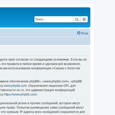
Поиск
Расширенный по
Вход
ждаете своё согласие со следующими условиями. Если вы не
ь эти правила в любое время и сделаем всё возможное,
ак как использование конференции «Сказка о Золотом
ммное обеспечение phpBB», «www.phpbb.com», «phpBB
есу
www.phpbb.com
. Ограничения лицензии GPL для
ственности за то, что администрация конференций
есу
https://www.phpbb.com/
.
циональной розни и прочих сообщений, которые могут
дное право. Попытки размещения таких сообщений могут
 это нужным. IP-адреса всех сообщений сохраняются для