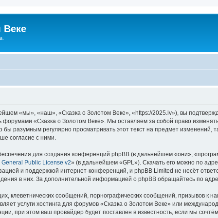
 Веке
а.
йшем «мы», «наш», «Сказка о Золотом Веке», «https://2025.lv»), вы подтвер
сь форумами «Сказка о Золотом Веке». Мы оставляем за собой право изменят
ло бы разумным регулярно просматривать этот текст на предмет изменений, т
ше согласие с ними.
еспечения для создания конференций phpBB (в дальнейшем «они», «програ
General Public License v2
» (в дальнейшем «GPL»). Скачать его можно по адр
зацией и поддержкой интернет-конференций, и phpBB Limited не несёт ответ
ведения в них. За дополнительной информацией о phpBB обращайтесь по адр
их, клеветнических сообщений, порнографических сообщений, призывов к на
вляет услуги хостинга для форумов «Сказка о Золотом Веке» или междунаро
ии, при этом ваш провайдер будет поставлен в известность, если мы сочтём