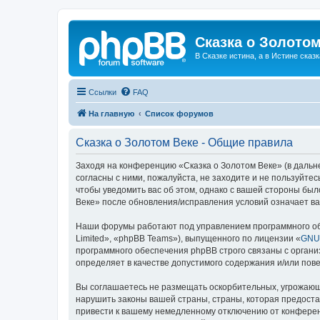
Сказка о Золотом
В Сказке истина, а в Истине сказк
Ссылки
FAQ
На главную
Список форумов
Сказка о Золотом Веке - Общие правила
Заходя на конференцию «Сказка о Золотом Веке» (в дальне
согласны с ними, пожалуйста, не заходите и не пользуйте
чтобы уведомить вас об этом, однако с вашей стороны бы
Веке» после обновления/исправления условий означает ва
Наши форумы работают под управлением программного об
Limited», «phpBB Teams»), выпущенного по лицензии «
GNU 
программного обеспечения phpBB строго связаны с органи
определяет в качестве допустимого содержания и/или по
Вы соглашаетесь не размещать оскорбительных, угрожающ
нарушить законы вашей страны, страны, которая предоста
привести к вашему немедленному отключению от конференц