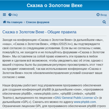
Сказка о Золотом Веке
FAQ
Вход
П
На главную
Список форумов
о
Сказка о Золотом Веке - Общие правила
и
с
Заходя на конференцию «Сказка о Золотом Веке» (в дальнейшем «мы»,
«наш», «Сказка о Золотом Веке», «https://2025.lv»), вы подтверждаете
к
своё согласие со следующими условиями. Если вы не согласны с ними,
пожалуйста, не заходите и не пользуйтесь форумами «Сказка о Золотом
Веке». Мы оставляем за собой право изменять эти правила в любое
время и сделаем всё возможное, чтобы уведомить вас об этом, однако с
вашей стороны было бы разумным регулярно просматривать этот текст
на предмет изменений, так как использование конференции «Сказка о
Золотом Веке» после обновления/исправления условий означает ваше
согласие с ними.
Наши форумы работают под управлением программного обеспечения
для создания конференций phpBB (в дальнейшем «они», «программное
обеспечение phpBB», «www.phpbb.com», «phpBB Limited», «phpBB
Teams»), выпущенного по лицензии «
GNU General Public License v2
» (в
дальнейшем «GPL»). Скачать его можно по адресу
www.phpbb.com
.
Ограничения лицензии GPL для программного обеспечения phpBB строго