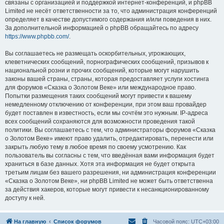
связаны с организацией и поддержкой интернет-конференций, и phpBB
Limited не несёт ответственности за то, что администрация конференций
определяет в качестве допустимого содержания и/или поведения в них.
За дополнительной информацией о phpBB обращайтесь по адресу
https://www.phpbb.com/
.
Вы соглашаетесь не размещать оскорбительных, угрожающих,
клеветнических сообщений, порнографических сообщений, призывов к
национальной розни и прочих сообщений, которые могут нарушить
законы вашей страны, страны, которая предоставляет услуги хостинга
для форумов «Сказка о Золотом Веке» или международное право.
Попытки размещения таких сообщений могут привести к вашему
немедленному отключению от конференции, при этом ваш провайдер
будет поставлен в известность, если мы сочтём это нужным. IP-адреса
всех сообщений сохраняются для возможности проведения такой
политики. Вы соглашаетесь с тем, что администраторы форумов «Сказка
о Золотом Веке» имеют право удалить, отредактировать, перенести или
закрыть любую тему в любое время по своему усмотрению. Как
пользователь вы согласны с тем, что введённая вами информация будет
храниться в базе данных. Хотя эта информация не будет открыта
третьим лицам без вашего разрешения, ни администрация конференции
«Сказка о Золотом Веке», ни phpBB Limited не может быть ответственна
за действия хакеров, которые могут привести к несанкционированному
доступу к ней.
На главную
Список форумов
Часовой пояс:
UTC+03:00