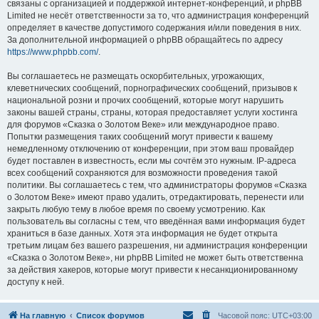
связаны с организацией и поддержкой интернет-конференций, и phpBB
Limited не несёт ответственности за то, что администрация конференций
определяет в качестве допустимого содержания и/или поведения в них.
За дополнительной информацией о phpBB обращайтесь по адресу
https://www.phpbb.com/
.
Вы соглашаетесь не размещать оскорбительных, угрожающих,
клеветнических сообщений, порнографических сообщений, призывов к
национальной розни и прочих сообщений, которые могут нарушить
законы вашей страны, страны, которая предоставляет услуги хостинга
для форумов «Сказка о Золотом Веке» или международное право.
Попытки размещения таких сообщений могут привести к вашему
немедленному отключению от конференции, при этом ваш провайдер
будет поставлен в известность, если мы сочтём это нужным. IP-адреса
всех сообщений сохраняются для возможности проведения такой
политики. Вы соглашаетесь с тем, что администраторы форумов «Сказка
о Золотом Веке» имеют право удалить, отредактировать, перенести или
закрыть любую тему в любое время по своему усмотрению. Как
пользователь вы согласны с тем, что введённая вами информация будет
храниться в базе данных. Хотя эта информация не будет открыта
третьим лицам без вашего разрешения, ни администрация конференции
«Сказка о Золотом Веке», ни phpBB Limited не может быть ответственна
за действия хакеров, которые могут привести к несанкционированному
доступу к ней.
На главную
Список форумов
Часовой пояс:
UTC+03:00