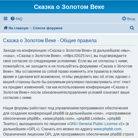
Сказка о Золотом Веке
FAQ
Вход
П
На главную
Список форумов
о
Сказка о Золотом Веке - Общие правила
и
с
Заходя на конференцию «Сказка о Золотом Веке» (в дальнейшем «мы»,
«наш», «Сказка о Золотом Веке», «https://2025.lv»), вы подтверждаете
к
своё согласие со следующими условиями. Если вы не согласны с ними,
пожалуйста, не заходите и не пользуйтесь форумами «Сказка о Золотом
Веке». Мы оставляем за собой право изменять эти правила в любое
время и сделаем всё возможное, чтобы уведомить вас об этом, однако с
вашей стороны было бы разумным регулярно просматривать этот текст
на предмет изменений, так как использование конференции «Сказка о
Золотом Веке» после обновления/исправления условий означает ваше
согласие с ними.
Наши форумы работают под управлением программного обеспечения
для создания конференций phpBB (в дальнейшем «они», «программное
обеспечение phpBB», «www.phpbb.com», «phpBB Limited», «phpBB
Teams»), выпущенного по лицензии «
GNU General Public License v2
» (в
дальнейшем «GPL»). Скачать его можно по адресу
www.phpbb.com
.
Ограничения лицензии GPL для программного обеспечения phpBB строго