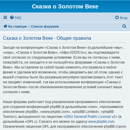
Сказка о Золотом Веке
FAQ
Вход
П
На главную
Список форумов
о
Сказка о Золотом Веке - Общие правила
и
с
Заходя на конференцию «Сказка о Золотом Веке» (в дальнейшем «мы»,
«наш», «Сказка о Золотом Веке», «https://2025.lv»), вы подтверждаете
к
своё согласие со следующими условиями. Если вы не согласны с ними,
пожалуйста, не заходите и не пользуйтесь форумами «Сказка о Золотом
Веке». Мы оставляем за собой право изменять эти правила в любое
время и сделаем всё возможное, чтобы уведомить вас об этом, однако с
вашей стороны было бы разумным регулярно просматривать этот текст
на предмет изменений, так как использование конференции «Сказка о
Золотом Веке» после обновления/исправления условий означает ваше
согласие с ними.
Наши форумы работают под управлением программного обеспечения
для создания конференций phpBB (в дальнейшем «они», «программное
обеспечение phpBB», «www.phpbb.com», «phpBB Limited», «phpBB
Teams»), выпущенного по лицензии «
GNU General Public License v2
» (в
дальнейшем «GPL»). Скачать его можно по адресу
www.phpbb.com
.
Ограничения лицензии GPL для программного обеспечения phpBB строго