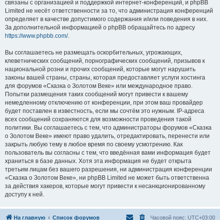
связаны с организацией и поддержкой интернет-конференций, и phpBB
Limited не несёт ответственности за то, что администрация конференций
определяет в качестве допустимого содержания и/или поведения в них.
За дополнительной информацией о phpBB обращайтесь по адресу
https://www.phpbb.com/
.
Вы соглашаетесь не размещать оскорбительных, угрожающих,
клеветнических сообщений, порнографических сообщений, призывов к
национальной розни и прочих сообщений, которые могут нарушить
законы вашей страны, страны, которая предоставляет услуги хостинга
для форумов «Сказка о Золотом Веке» или международное право.
Попытки размещения таких сообщений могут привести к вашему
немедленному отключению от конференции, при этом ваш провайдер
будет поставлен в известность, если мы сочтём это нужным. IP-адреса
всех сообщений сохраняются для возможности проведения такой
политики. Вы соглашаетесь с тем, что администраторы форумов «Сказка
о Золотом Веке» имеют право удалить, отредактировать, перенести или
закрыть любую тему в любое время по своему усмотрению. Как
пользователь вы согласны с тем, что введённая вами информация будет
храниться в базе данных. Хотя эта информация не будет открыта
третьим лицам без вашего разрешения, ни администрация конференции
«Сказка о Золотом Веке», ни phpBB Limited не может быть ответственна
за действия хакеров, которые могут привести к несанкционированному
доступу к ней.
На главную
Список форумов
Часовой пояс:
UTC+03:00