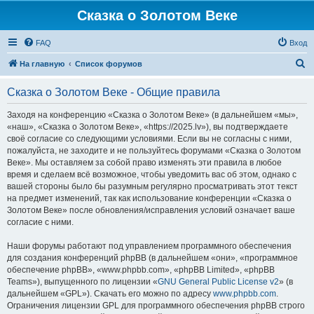
Сказка о Золотом Веке
FAQ
Вход
П
На главную
Список форумов
о
Сказка о Золотом Веке - Общие правила
и
с
Заходя на конференцию «Сказка о Золотом Веке» (в дальнейшем «мы»,
«наш», «Сказка о Золотом Веке», «https://2025.lv»), вы подтверждаете
к
своё согласие со следующими условиями. Если вы не согласны с ними,
пожалуйста, не заходите и не пользуйтесь форумами «Сказка о Золотом
Веке». Мы оставляем за собой право изменять эти правила в любое
время и сделаем всё возможное, чтобы уведомить вас об этом, однако с
вашей стороны было бы разумным регулярно просматривать этот текст
на предмет изменений, так как использование конференции «Сказка о
Золотом Веке» после обновления/исправления условий означает ваше
согласие с ними.
Наши форумы работают под управлением программного обеспечения
для создания конференций phpBB (в дальнейшем «они», «программное
обеспечение phpBB», «www.phpbb.com», «phpBB Limited», «phpBB
Teams»), выпущенного по лицензии «
GNU General Public License v2
» (в
дальнейшем «GPL»). Скачать его можно по адресу
www.phpbb.com
.
Ограничения лицензии GPL для программного обеспечения phpBB строго