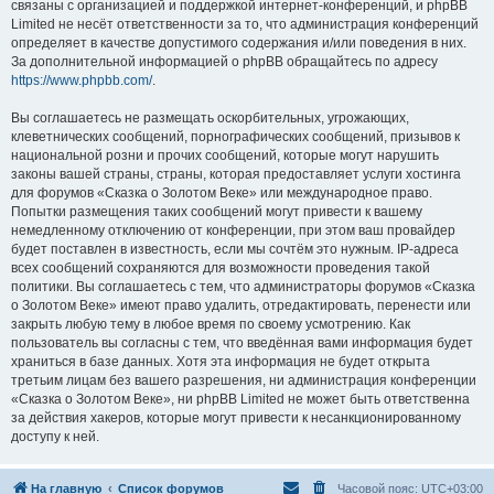
связаны с организацией и поддержкой интернет-конференций, и phpBB
Limited не несёт ответственности за то, что администрация конференций
определяет в качестве допустимого содержания и/или поведения в них.
За дополнительной информацией о phpBB обращайтесь по адресу
https://www.phpbb.com/
.
Вы соглашаетесь не размещать оскорбительных, угрожающих,
клеветнических сообщений, порнографических сообщений, призывов к
национальной розни и прочих сообщений, которые могут нарушить
законы вашей страны, страны, которая предоставляет услуги хостинга
для форумов «Сказка о Золотом Веке» или международное право.
Попытки размещения таких сообщений могут привести к вашему
немедленному отключению от конференции, при этом ваш провайдер
будет поставлен в известность, если мы сочтём это нужным. IP-адреса
всех сообщений сохраняются для возможности проведения такой
политики. Вы соглашаетесь с тем, что администраторы форумов «Сказка
о Золотом Веке» имеют право удалить, отредактировать, перенести или
закрыть любую тему в любое время по своему усмотрению. Как
пользователь вы согласны с тем, что введённая вами информация будет
храниться в базе данных. Хотя эта информация не будет открыта
третьим лицам без вашего разрешения, ни администрация конференции
«Сказка о Золотом Веке», ни phpBB Limited не может быть ответственна
за действия хакеров, которые могут привести к несанкционированному
доступу к ней.
На главную
Список форумов
Часовой пояс:
UTC+03:00