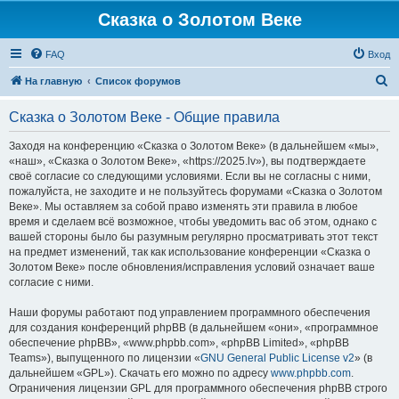
Сказка о Золотом Веке
FAQ
Вход
П
На главную
Список форумов
о
Сказка о Золотом Веке - Общие правила
и
с
Заходя на конференцию «Сказка о Золотом Веке» (в дальнейшем «мы»,
«наш», «Сказка о Золотом Веке», «https://2025.lv»), вы подтверждаете
к
своё согласие со следующими условиями. Если вы не согласны с ними,
пожалуйста, не заходите и не пользуйтесь форумами «Сказка о Золотом
Веке». Мы оставляем за собой право изменять эти правила в любое
время и сделаем всё возможное, чтобы уведомить вас об этом, однако с
вашей стороны было бы разумным регулярно просматривать этот текст
на предмет изменений, так как использование конференции «Сказка о
Золотом Веке» после обновления/исправления условий означает ваше
согласие с ними.
Наши форумы работают под управлением программного обеспечения
для создания конференций phpBB (в дальнейшем «они», «программное
обеспечение phpBB», «www.phpbb.com», «phpBB Limited», «phpBB
Teams»), выпущенного по лицензии «
GNU General Public License v2
» (в
дальнейшем «GPL»). Скачать его можно по адресу
www.phpbb.com
.
Ограничения лицензии GPL для программного обеспечения phpBB строго