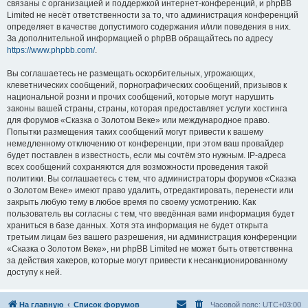
связаны с организацией и поддержкой интернет-конференций, и phpBB
Limited не несёт ответственности за то, что администрация конференций
определяет в качестве допустимого содержания и/или поведения в них.
За дополнительной информацией о phpBB обращайтесь по адресу
https://www.phpbb.com/
.
Вы соглашаетесь не размещать оскорбительных, угрожающих,
клеветнических сообщений, порнографических сообщений, призывов к
национальной розни и прочих сообщений, которые могут нарушить
законы вашей страны, страны, которая предоставляет услуги хостинга
для форумов «Сказка о Золотом Веке» или международное право.
Попытки размещения таких сообщений могут привести к вашему
немедленному отключению от конференции, при этом ваш провайдер
будет поставлен в известность, если мы сочтём это нужным. IP-адреса
всех сообщений сохраняются для возможности проведения такой
политики. Вы соглашаетесь с тем, что администраторы форумов «Сказка
о Золотом Веке» имеют право удалить, отредактировать, перенести или
закрыть любую тему в любое время по своему усмотрению. Как
пользователь вы согласны с тем, что введённая вами информация будет
храниться в базе данных. Хотя эта информация не будет открыта
третьим лицам без вашего разрешения, ни администрация конференции
«Сказка о Золотом Веке», ни phpBB Limited не может быть ответственна
за действия хакеров, которые могут привести к несанкционированному
доступу к ней.
На главную
Список форумов
Часовой пояс:
UTC+03:00