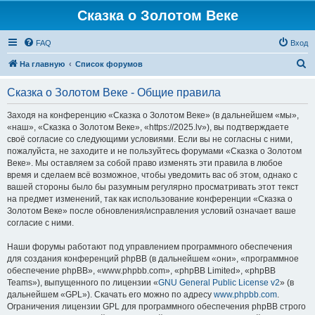
Сказка о Золотом Веке
FAQ
Вход
П
На главную
Список форумов
о
Сказка о Золотом Веке - Общие правила
и
с
Заходя на конференцию «Сказка о Золотом Веке» (в дальнейшем «мы»,
«наш», «Сказка о Золотом Веке», «https://2025.lv»), вы подтверждаете
к
своё согласие со следующими условиями. Если вы не согласны с ними,
пожалуйста, не заходите и не пользуйтесь форумами «Сказка о Золотом
Веке». Мы оставляем за собой право изменять эти правила в любое
время и сделаем всё возможное, чтобы уведомить вас об этом, однако с
вашей стороны было бы разумным регулярно просматривать этот текст
на предмет изменений, так как использование конференции «Сказка о
Золотом Веке» после обновления/исправления условий означает ваше
согласие с ними.
Наши форумы работают под управлением программного обеспечения
для создания конференций phpBB (в дальнейшем «они», «программное
обеспечение phpBB», «www.phpbb.com», «phpBB Limited», «phpBB
Teams»), выпущенного по лицензии «
GNU General Public License v2
» (в
дальнейшем «GPL»). Скачать его можно по адресу
www.phpbb.com
.
Ограничения лицензии GPL для программного обеспечения phpBB строго