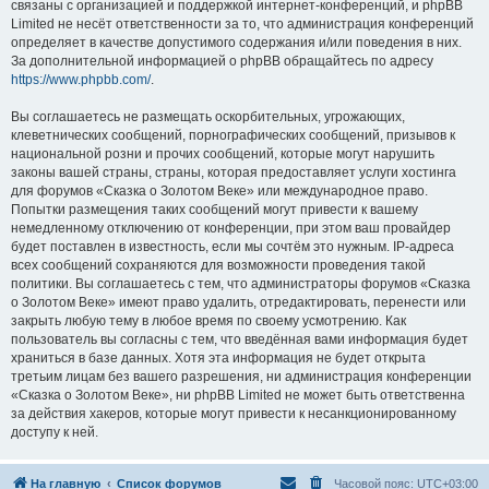
связаны с организацией и поддержкой интернет-конференций, и phpBB
Limited не несёт ответственности за то, что администрация конференций
определяет в качестве допустимого содержания и/или поведения в них.
За дополнительной информацией о phpBB обращайтесь по адресу
https://www.phpbb.com/
.
Вы соглашаетесь не размещать оскорбительных, угрожающих,
клеветнических сообщений, порнографических сообщений, призывов к
национальной розни и прочих сообщений, которые могут нарушить
законы вашей страны, страны, которая предоставляет услуги хостинга
для форумов «Сказка о Золотом Веке» или международное право.
Попытки размещения таких сообщений могут привести к вашему
немедленному отключению от конференции, при этом ваш провайдер
будет поставлен в известность, если мы сочтём это нужным. IP-адреса
всех сообщений сохраняются для возможности проведения такой
политики. Вы соглашаетесь с тем, что администраторы форумов «Сказка
о Золотом Веке» имеют право удалить, отредактировать, перенести или
закрыть любую тему в любое время по своему усмотрению. Как
пользователь вы согласны с тем, что введённая вами информация будет
храниться в базе данных. Хотя эта информация не будет открыта
третьим лицам без вашего разрешения, ни администрация конференции
«Сказка о Золотом Веке», ни phpBB Limited не может быть ответственна
за действия хакеров, которые могут привести к несанкционированному
доступу к ней.
На главную
Список форумов
Часовой пояс:
UTC+03:00