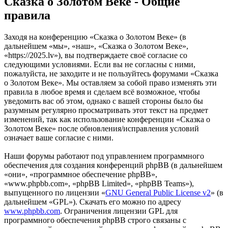
Сказка о Золотом Веке - Общие
правила
Заходя на конференцию «Сказка о Золотом Веке» (в
дальнейшем «мы», «наш», «Сказка о Золотом Веке»,
«https://2025.lv»), вы подтверждаете своё согласие со
следующими условиями. Если вы не согласны с ними,
пожалуйста, не заходите и не пользуйтесь форумами «Сказка
о Золотом Веке». Мы оставляем за собой право изменять эти
правила в любое время и сделаем всё возможное, чтобы
уведомить вас об этом, однако с вашей стороны было бы
разумным регулярно просматривать этот текст на предмет
изменений, так как использование конференции «Сказка о
Золотом Веке» после обновления/исправления условий
означает ваше согласие с ними.
Наши форумы работают под управлением программного
обеспечения для создания конференций phpBB (в дальнейшем
«они», «программное обеспечение phpBB»,
«www.phpbb.com», «phpBB Limited», «phpBB Teams»),
выпущенного по лицензии «
GNU General Public License v2
» (в
дальнейшем «GPL»). Скачать его можно по адресу
www.phpbb.com
. Ограничения лицензии GPL для
программного обеспечения phpBB строго связаны с