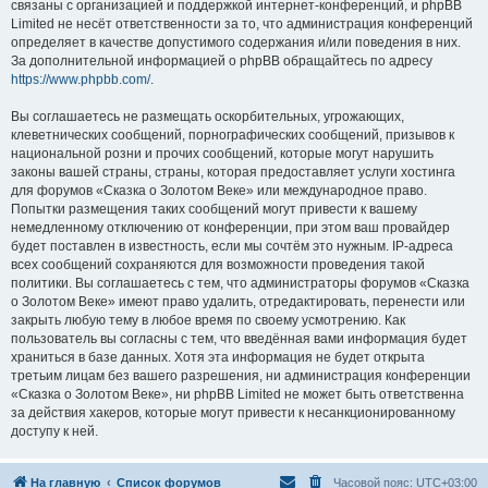
связаны с организацией и поддержкой интернет-конференций, и phpBB
Limited не несёт ответственности за то, что администрация конференций
определяет в качестве допустимого содержания и/или поведения в них.
За дополнительной информацией о phpBB обращайтесь по адресу
https://www.phpbb.com/
.
Вы соглашаетесь не размещать оскорбительных, угрожающих,
клеветнических сообщений, порнографических сообщений, призывов к
национальной розни и прочих сообщений, которые могут нарушить
законы вашей страны, страны, которая предоставляет услуги хостинга
для форумов «Сказка о Золотом Веке» или международное право.
Попытки размещения таких сообщений могут привести к вашему
немедленному отключению от конференции, при этом ваш провайдер
будет поставлен в известность, если мы сочтём это нужным. IP-адреса
всех сообщений сохраняются для возможности проведения такой
политики. Вы соглашаетесь с тем, что администраторы форумов «Сказка
о Золотом Веке» имеют право удалить, отредактировать, перенести или
закрыть любую тему в любое время по своему усмотрению. Как
пользователь вы согласны с тем, что введённая вами информация будет
храниться в базе данных. Хотя эта информация не будет открыта
третьим лицам без вашего разрешения, ни администрация конференции
«Сказка о Золотом Веке», ни phpBB Limited не может быть ответственна
за действия хакеров, которые могут привести к несанкционированному
доступу к ней.
На главную
Список форумов
Часовой пояс:
UTC+03:00