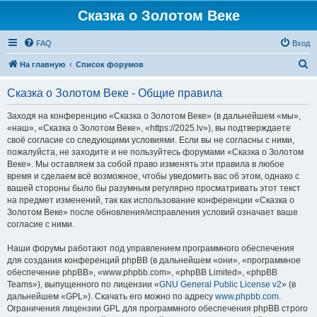
Сказка о Золотом Веке
FAQ
Вход
П
На главную
Список форумов
о
Сказка о Золотом Веке - Общие правила
и
с
Заходя на конференцию «Сказка о Золотом Веке» (в дальнейшем «мы»,
«наш», «Сказка о Золотом Веке», «https://2025.lv»), вы подтверждаете
к
своё согласие со следующими условиями. Если вы не согласны с ними,
пожалуйста, не заходите и не пользуйтесь форумами «Сказка о Золотом
Веке». Мы оставляем за собой право изменять эти правила в любое
время и сделаем всё возможное, чтобы уведомить вас об этом, однако с
вашей стороны было бы разумным регулярно просматривать этот текст
на предмет изменений, так как использование конференции «Сказка о
Золотом Веке» после обновления/исправления условий означает ваше
согласие с ними.
Наши форумы работают под управлением программного обеспечения
для создания конференций phpBB (в дальнейшем «они», «программное
обеспечение phpBB», «www.phpbb.com», «phpBB Limited», «phpBB
Teams»), выпущенного по лицензии «
GNU General Public License v2
» (в
дальнейшем «GPL»). Скачать его можно по адресу
www.phpbb.com
.
Ограничения лицензии GPL для программного обеспечения phpBB строго