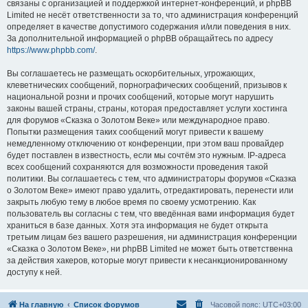
связаны с организацией и поддержкой интернет-конференций, и phpBB
Limited не несёт ответственности за то, что администрация конференций
определяет в качестве допустимого содержания и/или поведения в них.
За дополнительной информацией о phpBB обращайтесь по адресу
https://www.phpbb.com/
.
Вы соглашаетесь не размещать оскорбительных, угрожающих,
клеветнических сообщений, порнографических сообщений, призывов к
национальной розни и прочих сообщений, которые могут нарушить
законы вашей страны, страны, которая предоставляет услуги хостинга
для форумов «Сказка о Золотом Веке» или международное право.
Попытки размещения таких сообщений могут привести к вашему
немедленному отключению от конференции, при этом ваш провайдер
будет поставлен в известность, если мы сочтём это нужным. IP-адреса
всех сообщений сохраняются для возможности проведения такой
политики. Вы соглашаетесь с тем, что администраторы форумов «Сказка
о Золотом Веке» имеют право удалить, отредактировать, перенести или
закрыть любую тему в любое время по своему усмотрению. Как
пользователь вы согласны с тем, что введённая вами информация будет
храниться в базе данных. Хотя эта информация не будет открыта
третьим лицам без вашего разрешения, ни администрация конференции
«Сказка о Золотом Веке», ни phpBB Limited не может быть ответственна
за действия хакеров, которые могут привести к несанкционированному
доступу к ней.
На главную
Список форумов
Часовой пояс:
UTC+03:00