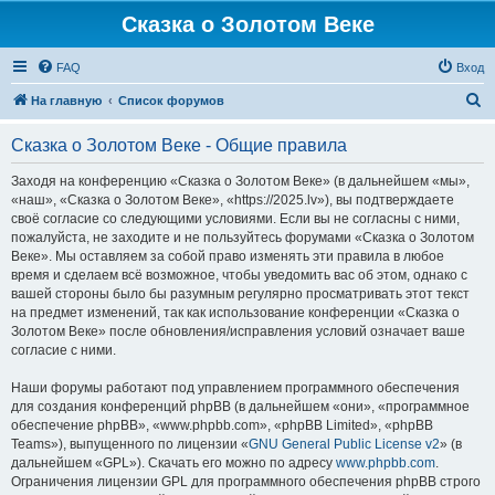
Сказка о Золотом Веке
FAQ
Вход
П
На главную
Список форумов
о
Сказка о Золотом Веке - Общие правила
и
с
Заходя на конференцию «Сказка о Золотом Веке» (в дальнейшем «мы»,
«наш», «Сказка о Золотом Веке», «https://2025.lv»), вы подтверждаете
к
своё согласие со следующими условиями. Если вы не согласны с ними,
пожалуйста, не заходите и не пользуйтесь форумами «Сказка о Золотом
Веке». Мы оставляем за собой право изменять эти правила в любое
время и сделаем всё возможное, чтобы уведомить вас об этом, однако с
вашей стороны было бы разумным регулярно просматривать этот текст
на предмет изменений, так как использование конференции «Сказка о
Золотом Веке» после обновления/исправления условий означает ваше
согласие с ними.
Наши форумы работают под управлением программного обеспечения
для создания конференций phpBB (в дальнейшем «они», «программное
обеспечение phpBB», «www.phpbb.com», «phpBB Limited», «phpBB
Teams»), выпущенного по лицензии «
GNU General Public License v2
» (в
дальнейшем «GPL»). Скачать его можно по адресу
www.phpbb.com
.
Ограничения лицензии GPL для программного обеспечения phpBB строго