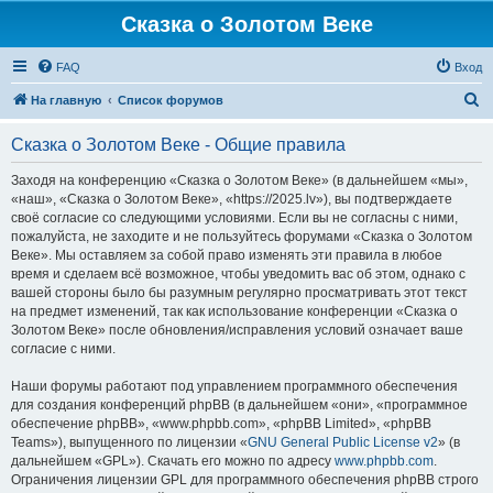
Сказка о Золотом Веке
FAQ
Вход
П
На главную
Список форумов
о
Сказка о Золотом Веке - Общие правила
и
с
Заходя на конференцию «Сказка о Золотом Веке» (в дальнейшем «мы»,
«наш», «Сказка о Золотом Веке», «https://2025.lv»), вы подтверждаете
к
своё согласие со следующими условиями. Если вы не согласны с ними,
пожалуйста, не заходите и не пользуйтесь форумами «Сказка о Золотом
Веке». Мы оставляем за собой право изменять эти правила в любое
время и сделаем всё возможное, чтобы уведомить вас об этом, однако с
вашей стороны было бы разумным регулярно просматривать этот текст
на предмет изменений, так как использование конференции «Сказка о
Золотом Веке» после обновления/исправления условий означает ваше
согласие с ними.
Наши форумы работают под управлением программного обеспечения
для создания конференций phpBB (в дальнейшем «они», «программное
обеспечение phpBB», «www.phpbb.com», «phpBB Limited», «phpBB
Teams»), выпущенного по лицензии «
GNU General Public License v2
» (в
дальнейшем «GPL»). Скачать его можно по адресу
www.phpbb.com
.
Ограничения лицензии GPL для программного обеспечения phpBB строго