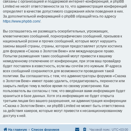
связаны с организацией и поддержкой интернет-конференций, и phpBB
Limited не несёт ответственности за то, что администрация конференций
определяет в качестве допустимого содержания и/или поведения в них.
За дополнительной информацией о phpBB обращайтесь по адресу
https://www.phpbb.com/
.
Вы соглашаетесь не размещать оскорбительных, угрожающих,
клеветнических сообщений, порнографических сообщений, призывов к
национальной розни и прочих сообщений, которые могут нарушить
законы вашей страны, страны, которая предоставляет услуги хостинга
для форумов «Сказка о Золотом Веке» или международное право.
Попытки размещения таких сообщений могут привести к вашему
немедленному отключению от конференции, при этом ваш провайдер
будет поставлен в известность, если мы сочтём это нужным. IP-адреса
всех сообщений сохраняются для возможности проведения такой
политики. Вы соглашаетесь с тем, что администраторы форумов «Сказка
о Золотом Веке» имеют право удалить, отредактировать, перенести или
закрыть любую тему в любое время по своему усмотрению. Как
пользователь вы согласны с тем, что введённая вами информация будет
храниться в базе данных. Хотя эта информация не будет открыта
третьим лицам без вашего разрешения, ни администрация конференции
«Сказка о Золотом Веке», ни phpBB Limited не может быть ответственна
за действия хакеров, которые могут привести к несанкционированному
доступу к ней.
На главную
Список форумов
Часовой пояс:
UTC+03:00