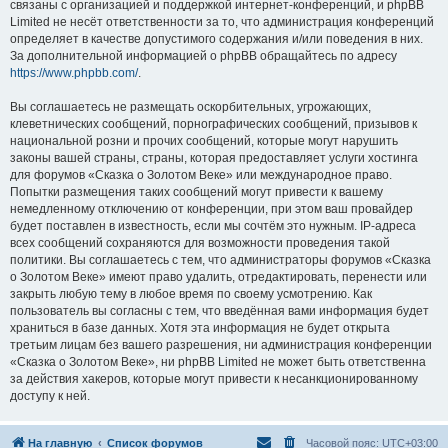
связаны с организацией и поддержкой интернет-конференций, и phpBB
Limited не несёт ответственности за то, что администрация конференций
определяет в качестве допустимого содержания и/или поведения в них.
За дополнительной информацией о phpBB обращайтесь по адресу
https://www.phpbb.com/
.
Вы соглашаетесь не размещать оскорбительных, угрожающих,
клеветнических сообщений, порнографических сообщений, призывов к
национальной розни и прочих сообщений, которые могут нарушить
законы вашей страны, страны, которая предоставляет услуги хостинга
для форумов «Сказка о Золотом Веке» или международное право.
Попытки размещения таких сообщений могут привести к вашему
немедленному отключению от конференции, при этом ваш провайдер
будет поставлен в известность, если мы сочтём это нужным. IP-адреса
всех сообщений сохраняются для возможности проведения такой
политики. Вы соглашаетесь с тем, что администраторы форумов «Сказка
о Золотом Веке» имеют право удалить, отредактировать, перенести или
закрыть любую тему в любое время по своему усмотрению. Как
пользователь вы согласны с тем, что введённая вами информация будет
храниться в базе данных. Хотя эта информация не будет открыта
третьим лицам без вашего разрешения, ни администрация конференции
«Сказка о Золотом Веке», ни phpBB Limited не может быть ответственна
за действия хакеров, которые могут привести к несанкционированному
доступу к ней.
На главную
Список форумов
Часовой пояс:
UTC+03:00