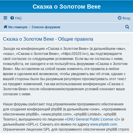
Сказка о Золотом Веке
FAQ
Вход
П
На главную
Список форумов
о
Сказка о Золотом Веке - Общие правила
и
с
Заходя на конференцию «Сказка о Золотом Веке» (в дальнейшем «мы»,
«наш», «Сказка о Золотом Веке», «https://2025.lv»), вы подтверждаете
к
своё согласие со следующими условиями. Если вы не согласны с ними,
пожалуйста, не заходите и не пользуйтесь форумами «Сказка о Золотом
Веке». Мы оставляем за собой право изменять эти правила в любое
время и сделаем всё возможное, чтобы уведомить вас об этом, однако с
вашей стороны было бы разумным регулярно просматривать этот текст
на предмет изменений, так как использование конференции «Сказка о
Золотом Веке» после обновления/исправления условий означает ваше
согласие с ними.
Наши форумы работают под управлением программного обеспечения
для создания конференций phpBB (в дальнейшем «они», «программное
обеспечение phpBB», «www.phpbb.com», «phpBB Limited», «phpBB
Teams»), выпущенного по лицензии «
GNU General Public License v2
» (в
дальнейшем «GPL»). Скачать его можно по адресу
www.phpbb.com
.
Ограничения лицензии GPL для программного обеспечения phpBB строго