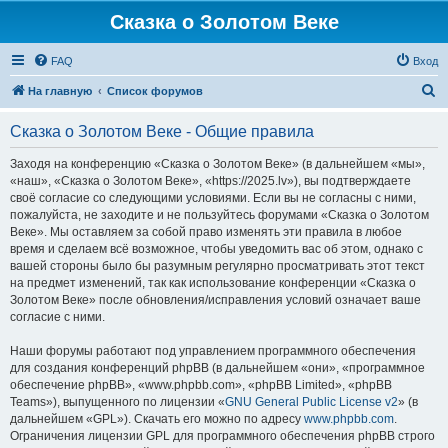
Сказка о Золотом Веке
FAQ
Вход
П
На главную
Список форумов
о
Сказка о Золотом Веке - Общие правила
и
с
Заходя на конференцию «Сказка о Золотом Веке» (в дальнейшем «мы»,
«наш», «Сказка о Золотом Веке», «https://2025.lv»), вы подтверждаете
к
своё согласие со следующими условиями. Если вы не согласны с ними,
пожалуйста, не заходите и не пользуйтесь форумами «Сказка о Золотом
Веке». Мы оставляем за собой право изменять эти правила в любое
время и сделаем всё возможное, чтобы уведомить вас об этом, однако с
вашей стороны было бы разумным регулярно просматривать этот текст
на предмет изменений, так как использование конференции «Сказка о
Золотом Веке» после обновления/исправления условий означает ваше
согласие с ними.
Наши форумы работают под управлением программного обеспечения
для создания конференций phpBB (в дальнейшем «они», «программное
обеспечение phpBB», «www.phpbb.com», «phpBB Limited», «phpBB
Teams»), выпущенного по лицензии «
GNU General Public License v2
» (в
дальнейшем «GPL»). Скачать его можно по адресу
www.phpbb.com
.
Ограничения лицензии GPL для программного обеспечения phpBB строго