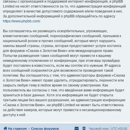
связаны с организацией и поддержкой интернет-конференций, и phpBB
Limited не несёт ответственности за то, что администрация конференций
определяет в качестве допустимого содержания и/или поведения в них.
За дополнительной информацией о phpBB обращайтесь по адресу
https://www.phpbb.com/
.
Вы соглашаетесь не размещать оскорбительных, угрожающих,
клеветнических сообщений, порнографических сообщений, призывов к
национальной розни и прочих сообщений, которые могут нарушить
законы вашей страны, страны, которая предоставляет услуги хостинга
для форумов «Сказка о Золотом Веке» или международное право.
Попытки размещения таких сообщений могут привести к вашему
немедленному отключению от конференции, при этом ваш провайдер
будет поставлен в известность, если мы сочтём это нужным. IP-адреса
всех сообщений сохраняются для возможности проведения такой
политики. Вы соглашаетесь с тем, что администраторы форумов «Сказка
о Золотом Веке» имеют право удалить, отредактировать, перенести или
закрыть любую тему в любое время по своему усмотрению. Как
пользователь вы согласны с тем, что введённая вами информация будет
храниться в базе данных. Хотя эта информация не будет открыта
третьим лицам без вашего разрешения, ни администрация конференции
«Сказка о Золотом Веке», ни phpBB Limited не может быть ответственна
за действия хакеров, которые могут привести к несанкционированному
доступу к ней.
На главную
Список форумов
Часовой пояс:
UTC+03:00