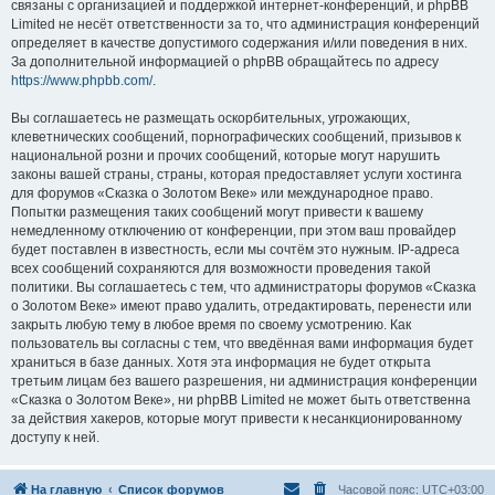
связаны с организацией и поддержкой интернет-конференций, и phpBB
Limited не несёт ответственности за то, что администрация конференций
определяет в качестве допустимого содержания и/или поведения в них.
За дополнительной информацией о phpBB обращайтесь по адресу
https://www.phpbb.com/
.
Вы соглашаетесь не размещать оскорбительных, угрожающих,
клеветнических сообщений, порнографических сообщений, призывов к
национальной розни и прочих сообщений, которые могут нарушить
законы вашей страны, страны, которая предоставляет услуги хостинга
для форумов «Сказка о Золотом Веке» или международное право.
Попытки размещения таких сообщений могут привести к вашему
немедленному отключению от конференции, при этом ваш провайдер
будет поставлен в известность, если мы сочтём это нужным. IP-адреса
всех сообщений сохраняются для возможности проведения такой
политики. Вы соглашаетесь с тем, что администраторы форумов «Сказка
о Золотом Веке» имеют право удалить, отредактировать, перенести или
закрыть любую тему в любое время по своему усмотрению. Как
пользователь вы согласны с тем, что введённая вами информация будет
храниться в базе данных. Хотя эта информация не будет открыта
третьим лицам без вашего разрешения, ни администрация конференции
«Сказка о Золотом Веке», ни phpBB Limited не может быть ответственна
за действия хакеров, которые могут привести к несанкционированному
доступу к ней.
На главную
Список форумов
Часовой пояс:
UTC+03:00