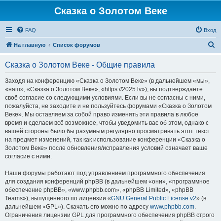
Сказка о Золотом Веке
FAQ
Вход
П
На главную
Список форумов
о
Сказка о Золотом Веке - Общие правила
и
с
Заходя на конференцию «Сказка о Золотом Веке» (в дальнейшем «мы»,
«наш», «Сказка о Золотом Веке», «https://2025.lv»), вы подтверждаете
к
своё согласие со следующими условиями. Если вы не согласны с ними,
пожалуйста, не заходите и не пользуйтесь форумами «Сказка о Золотом
Веке». Мы оставляем за собой право изменять эти правила в любое
время и сделаем всё возможное, чтобы уведомить вас об этом, однако с
вашей стороны было бы разумным регулярно просматривать этот текст
на предмет изменений, так как использование конференции «Сказка о
Золотом Веке» после обновления/исправления условий означает ваше
согласие с ними.
Наши форумы работают под управлением программного обеспечения
для создания конференций phpBB (в дальнейшем «они», «программное
обеспечение phpBB», «www.phpbb.com», «phpBB Limited», «phpBB
Teams»), выпущенного по лицензии «
GNU General Public License v2
» (в
дальнейшем «GPL»). Скачать его можно по адресу
www.phpbb.com
.
Ограничения лицензии GPL для программного обеспечения phpBB строго