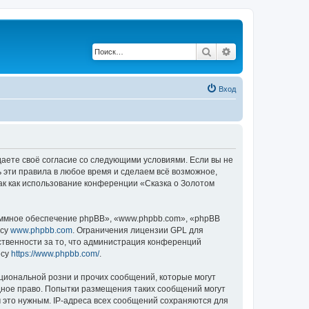
Поиск
Расширенный по
Вход
ждаете своё согласие со следующими условиями. Если вы не
ь эти правила в любое время и сделаем всё возможное,
ак как использование конференции «Сказка о Золотом
ммное обеспечение phpBB», «www.phpbb.com», «phpBB
есу
www.phpbb.com
. Ограничения лицензии GPL для
ственности за то, что администрация конференций
есу
https://www.phpbb.com/
.
циональной розни и прочих сообщений, которые могут
дное право. Попытки размещения таких сообщений могут
 это нужным. IP-адреса всех сообщений сохраняются для