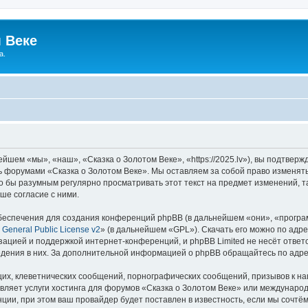
 Веке
а.
йшем «мы», «наш», «Сказка о Золотом Веке», «https://2025.lv»), вы подтвер
сь форумами «Сказка о Золотом Веке». Мы оставляем за собой право изменят
ло бы разумным регулярно просматривать этот текст на предмет изменений, т
ше согласие с ними.
еспечения для создания конференций phpBB (в дальнейшем «они», «програ
General Public License v2
» (в дальнейшем «GPL»). Скачать его можно по адр
зацией и поддержкой интернет-конференций, и phpBB Limited не несёт ответ
ведения в них. За дополнительной информацией о phpBB обращайтесь по адр
их, клеветнических сообщений, порнографических сообщений, призывов к на
вляет услуги хостинга для форумов «Сказка о Золотом Веке» или междунаро
ии, при этом ваш провайдер будет поставлен в известность, если мы сочтём