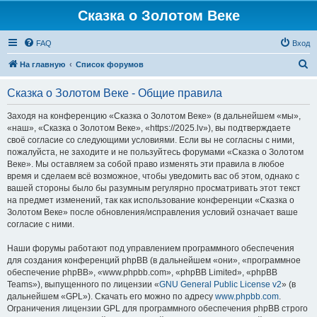
Сказка о Золотом Веке
FAQ
Вход
П
На главную
Список форумов
о
Сказка о Золотом Веке - Общие правила
и
с
Заходя на конференцию «Сказка о Золотом Веке» (в дальнейшем «мы»,
«наш», «Сказка о Золотом Веке», «https://2025.lv»), вы подтверждаете
к
своё согласие со следующими условиями. Если вы не согласны с ними,
пожалуйста, не заходите и не пользуйтесь форумами «Сказка о Золотом
Веке». Мы оставляем за собой право изменять эти правила в любое
время и сделаем всё возможное, чтобы уведомить вас об этом, однако с
вашей стороны было бы разумным регулярно просматривать этот текст
на предмет изменений, так как использование конференции «Сказка о
Золотом Веке» после обновления/исправления условий означает ваше
согласие с ними.
Наши форумы работают под управлением программного обеспечения
для создания конференций phpBB (в дальнейшем «они», «программное
обеспечение phpBB», «www.phpbb.com», «phpBB Limited», «phpBB
Teams»), выпущенного по лицензии «
GNU General Public License v2
» (в
дальнейшем «GPL»). Скачать его можно по адресу
www.phpbb.com
.
Ограничения лицензии GPL для программного обеспечения phpBB строго