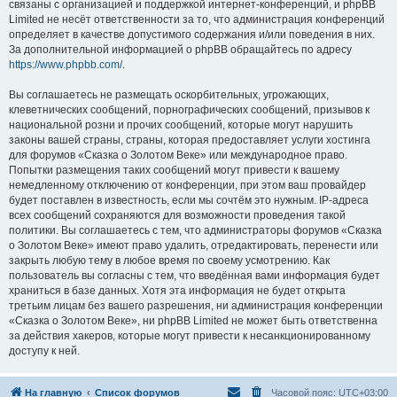
связаны с организацией и поддержкой интернет-конференций, и phpBB
Limited не несёт ответственности за то, что администрация конференций
определяет в качестве допустимого содержания и/или поведения в них.
За дополнительной информацией о phpBB обращайтесь по адресу
https://www.phpbb.com/
.
Вы соглашаетесь не размещать оскорбительных, угрожающих,
клеветнических сообщений, порнографических сообщений, призывов к
национальной розни и прочих сообщений, которые могут нарушить
законы вашей страны, страны, которая предоставляет услуги хостинга
для форумов «Сказка о Золотом Веке» или международное право.
Попытки размещения таких сообщений могут привести к вашему
немедленному отключению от конференции, при этом ваш провайдер
будет поставлен в известность, если мы сочтём это нужным. IP-адреса
всех сообщений сохраняются для возможности проведения такой
политики. Вы соглашаетесь с тем, что администраторы форумов «Сказка
о Золотом Веке» имеют право удалить, отредактировать, перенести или
закрыть любую тему в любое время по своему усмотрению. Как
пользователь вы согласны с тем, что введённая вами информация будет
храниться в базе данных. Хотя эта информация не будет открыта
третьим лицам без вашего разрешения, ни администрация конференции
«Сказка о Золотом Веке», ни phpBB Limited не может быть ответственна
за действия хакеров, которые могут привести к несанкционированному
доступу к ней.
На главную
Список форумов
Часовой пояс:
UTC+03:00